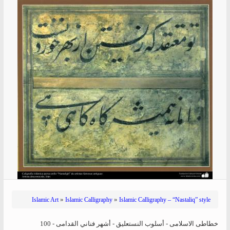
»
»
Islamic Art
Islamic Calligraphy
Islamic Calligraphy – “Nastaliq” style
خطاطی الاسلامی - أسلوب النستعلیق - أشهر فناني القدامى - 100