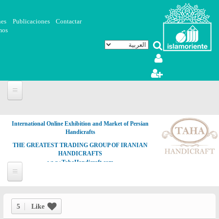
تجاوز إلى المحتوى الرئيسي
nes
Publicaciones
Contactar
mos
International Online Exhibition and Market of Persian
Handicrafts
THE GREATEST TRADING GROUP OF IRANIAN
HANDICRAFTS
www.TahaHandicraft.com
5
Like