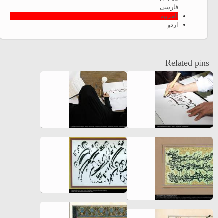
فارسی
العربية
اردو
Related pins