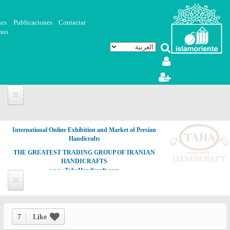
تجاوز إلى المحتوى الرئيسي
nes
Publicaciones
Contactar
mos
International Online Exhibition and Market of Persian
Handicrafts
THE GREATEST TRADING GROUP OF IRANIAN
HANDICRAFTS
www.TahaHandicraft.com
7
Like