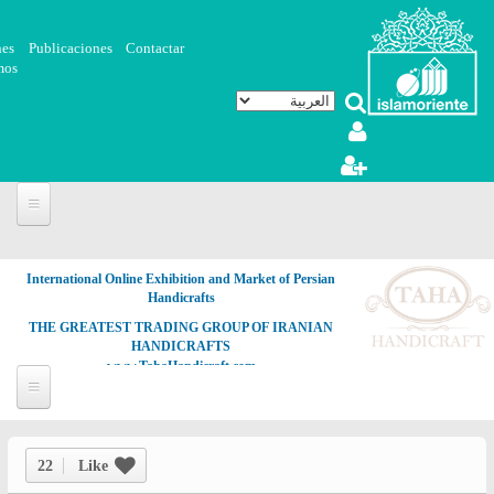
تجاوز إلى المحتوى الرئيسي
nes
Publicaciones
Contactar
mos
International Online Exhibition and Market of Persian
Handicrafts
THE GREATEST TRADING GROUP OF IRANIAN
HANDICRAFTS
www.TahaHandicraft.com
22
Like