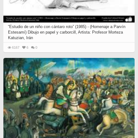
“Estudio de un niño con cántaro roto” (1985) - (Homenaje a Parvín
Estesamí) Dibujo en papel y carborcill, Artista: Profesor Morteza
Katuzian, Irán
6167
6
0