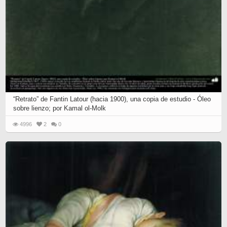
“Retrato” de Fantin Latour (hacia 1900), una copia de estudio - Óleo
sobre lienzo; por Kamal ol-Molk
4996
2
0