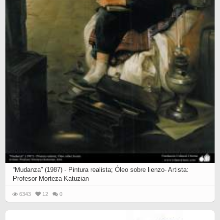
“Mudanza” (1987) - Pintura realista; Óleo sobre lienzo- Artista:
Profesor Morteza Katuzian
6343
12
0