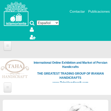
Pasar al contenido principal
Contactar
Publicaciones
International Online Exhibition and Market of Persian
Handicrafts
THE GREATEST TRADING GROUP OF IRANIAN
HANDICRAFTS
www.TahaHandicraft.com
Páginas
Loading
the