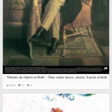
“Retrato de Hakim-ol Molk” - Óleo sobre lienzo; artista: Kamal ol-Molk
6051
17
0