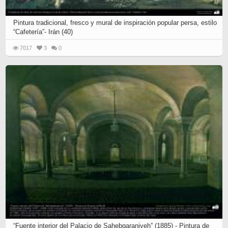
Pintura tradicional, fresco y mural de inspiración popular persa, estilo
“Cafetería”- Irán (40)
7017
3
0
“Fuente interior del Palacio de Sahebqaraniyeh” (1885) - Pintura de