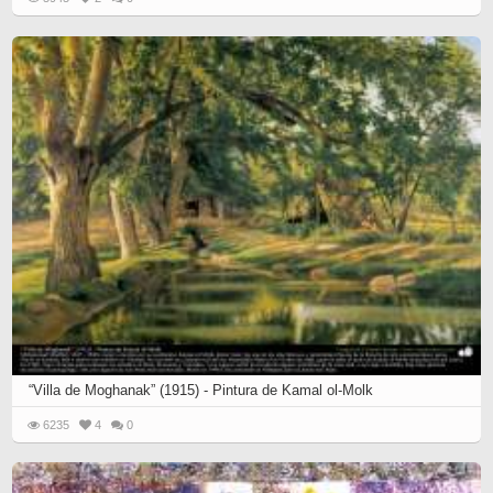
“Villa de Moghanak” (1915) - Pintura de Kamal ol-Molk
6235
4
0