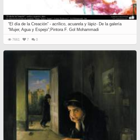
“El día de la Creación” - acrílico, acuarela y lápiz- De la galería
“Mujer, Agua y Espejo”;Pintora F. Gol Mohammadi
7661
7
0