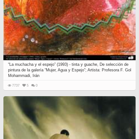
“La muchacha y el espejo” (1993) - tinta y guache, De selección de
pintura de la galería “Mujer, Agua y Espejo”; Artista: Profesora F. Gol
Mohammadi, Irán
7737
5
0