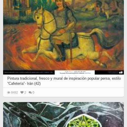
Pintura tradicional, fresco y mural de inspiración popular persa, estilo
“Cafetería”- Irán (42)
8492
2
0