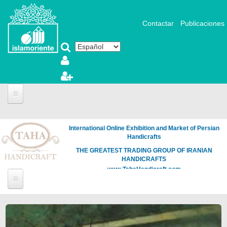
Pasar al contenido principal
Contactar
Publicaciones
International Online Exhibition and Market of Persian
Handicrafts
THE GREATEST TRADING GROUP OF IRANIAN
HANDICRAFTS
www.TahaHandicraft.com
Páginas
Loading
the