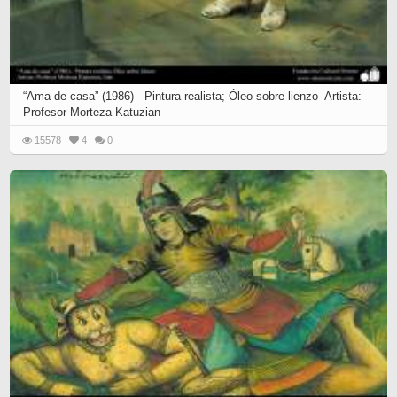
“Ama de casa” (1986) - Pintura realista; Óleo sobre lienzo- Artista:
Profesor Morteza Katuzian
15578
4
0