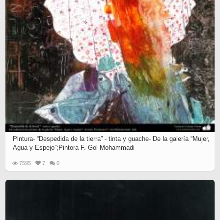
Pintura- “Despedida de la tierra” - tinta y guache- De la galería “Mujer,
Agua y Espejo”;Pintora F. Gol Mohammadi
7595
7
0