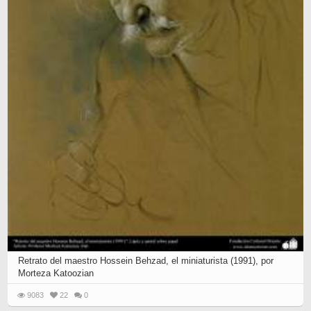
Retrato del maestro Hossein Behzad, el miniaturista (1991), por
Morteza Katoozian
9083
22
0