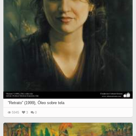
“Retrato” (1999), Óleo sobre tela
5945
3
0