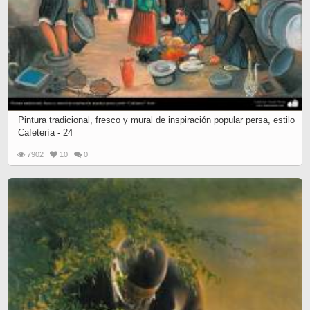
Pintura tradicional, fresco y mural de inspiración popular persa, estilo
Cafetería - 24
7902
10
0