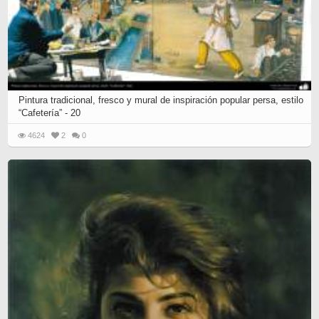
Pintura tradicional, fresco y mural de inspiración popular persa, estilo
“Cafetería” - 20
4624
2
0