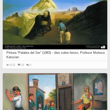
Pintura “Palabra del Ser” (1983) - óleo sobre lienzo, Profesor Morteza
Katuzian
5721
10
0