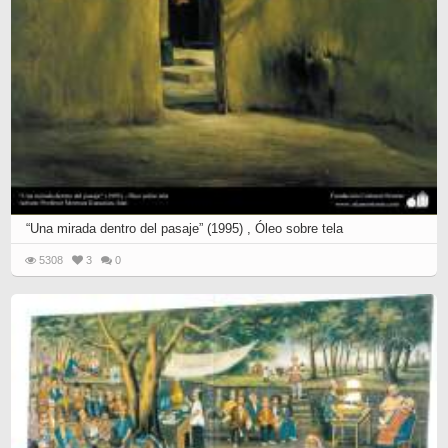
“Una mirada dentro del pasaje” (1995) , Óleo sobre tela
5308
3
0