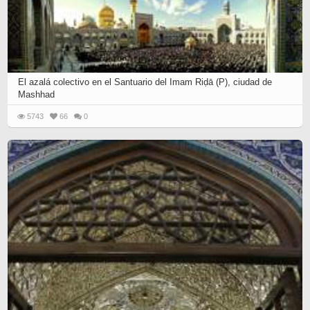
El azalá colectivo en el Santuario del Imam Riḍā (P), ciudad de
Mashhad
5743
66
0