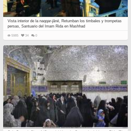
Vista interior de la naqqar-jâné, Retumban los timbales y trompetas
persas, Santuario del Imam Rida en Mashhad
5985
34
0