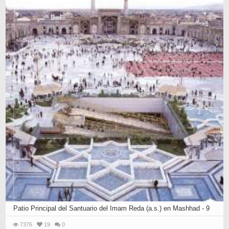
Patio Principal del Santuario del Imam Reda (a.s.) en Mashhad - 9
7376
19
0