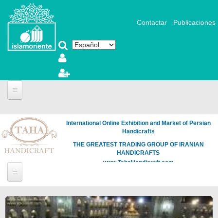
Pasar al contenido principal
Contactar
Publicaciones
International Online Exhibition and Market of Persian
Handicrafts
THE GREATEST TRADING GROUP OF IRANIAN
HANDICRAFTS
www.TahaHandicraft.com
Páginas
Loading
the