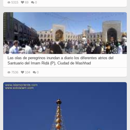
5315
69
0
Las olas de peregrinos inundan a diario los diferentes atrios del
Santuario del Imam Riḍā (P), Ciudad de Mashhad
7536
104
0