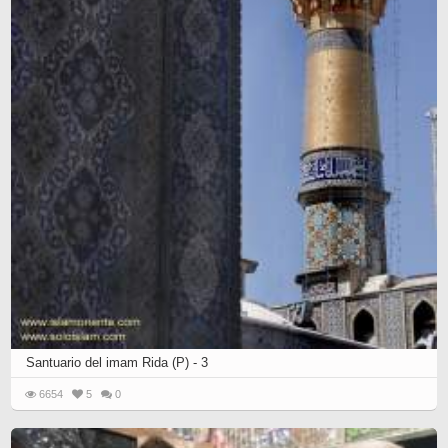
Santuario del imam Rida (P) - 3
6654
5
0