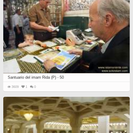
Santuario del imam Rida (P) - 50
3609
1
0