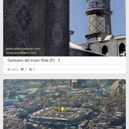
Santuario del imam Rida (P) - 3
6669
5
0