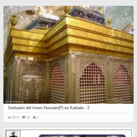
Santuario del Imam Hussain(P) en Karbala - 3
8373
10
0