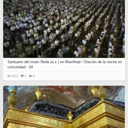
Santuario del imam Reda (a.s.) en Mashhad / Oración de la noche en
comunidad - 34
5814
6
0