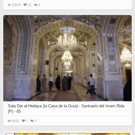
10524
12
0
Sala Dar al-Hedaya (la Casa de la Guía) - Santuario del Imam Rida
(P) - 65
6542
7
0