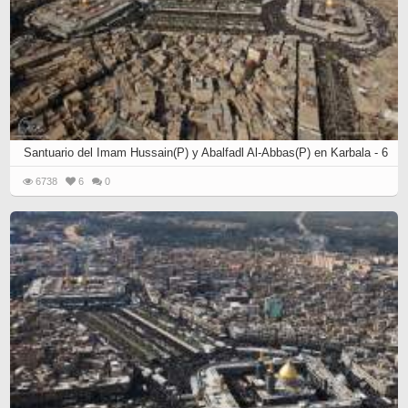
Santuario del Imam Hussain(P) y Abalfadl Al-Abbas(P) en Karbala - 6
6738
6
0