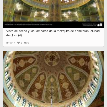
Vista del techo y las lámparas de la mezquita de Yamkarán, ciudad
de Qom (4)
4747
1
0