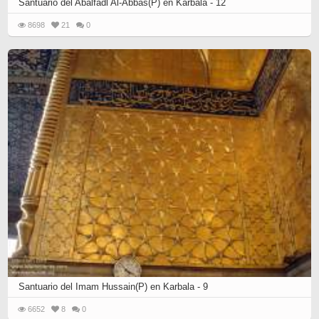
Santuario del Abalfadl Al-Abbas(P) en Karbala - 12
8698
21
0
Santuario del Imam Hussain(P) en Karbala - 9
6652
8
0