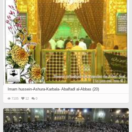
Imam hussein-Ashura-Karbala- Abalfadl al-Abbas (20)
7105
12
0