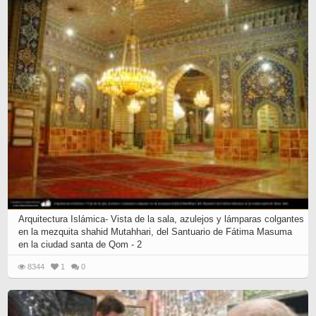
Arquitectura Islámica- Vista de la sala, azulejos y lámparas colgantes
en la mezquita shahid Mutahhari, del Santuario de Fátima Masuma
en la ciudad santa de Qom - 2
8344
1
0