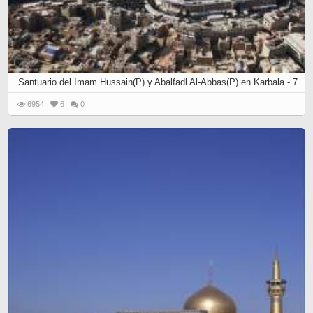
Santuario del Imam Hussain(P) y Abalfadl Al-Abbas(P) en Karbala - 7
6954
6
0