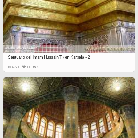
Santuario del Imam Hussain(P) en Karbala - 2
6271
11
0