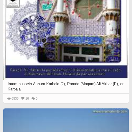
Imam hussein-Ashura-Karbala (2); Parada (Maqam) Ali Akbar (P), en
Karbala
6533
16
0