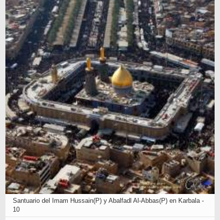
Santuario del Imam Hussain(P) y Abalfadl Al-Abbas(P) en Karbala -
10