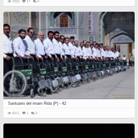
7002
17
0
Santuario del imam Rida (P) - 42
6971
1
0