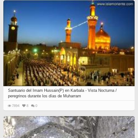
Santuario del Imam Hussain(P) en Karbala - Vista Nocturna /
peregrinos durante los días de Muharram
7894
8
0