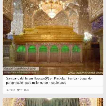
Santuario del Imam Hussain(P) en Karbala / Tumba - Lugar de
peregrinación para millones de musulmanes
7170
2
0