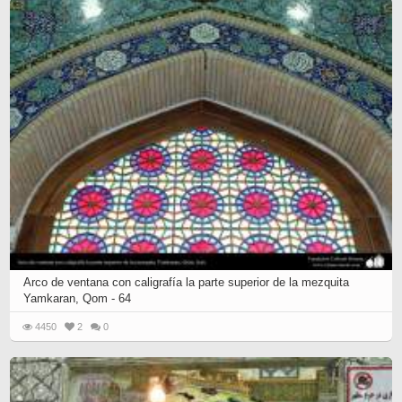
Arco de ventana con caligrafía la parte superior de la mezquita
Yamkaran, Qom - 64
4450
2
0