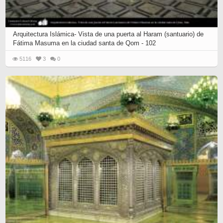
Arquitectura Islámica- Vista de una puerta al Haram (santuario) de
Fátima Masuma en la ciudad santa de Qom - 102
5116
3
0