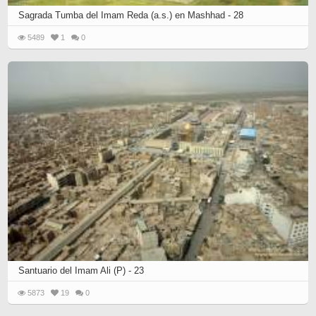
Sagrada Tumba del Imam Reda (a.s.) en Mashhad - 28
5489
1
0
Santuario del Imam Ali (P) - 23
5873
19
0