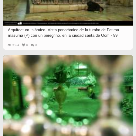
Arquitectura Islámica- Vista panorámica de la tumba de Fatima
masuma (P) con un peregrino, en la ciudad santa de Qom - 99
9324
0
0