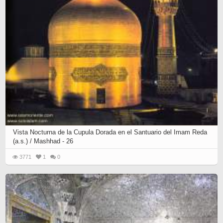
Vista Nocturna de la Cupula Dorada en el Santuario del Imam Reda
(a.s.) / Mashhad - 26
3771
1
0