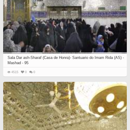
Sala Dar ash-Sharaf (Casa de Honra)- Santuario do Imam Rida (AS) -
Mashad - 95
4515
0
0