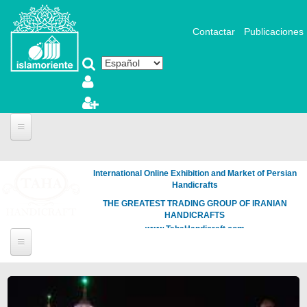
Pasar al contenido principal
Contactar
Publicaciones
International Online Exhibition and Market of Persian
Handicrafts
THE GREATEST TRADING GROUP OF IRANIAN
HANDICRAFTS
www.TahaHandicraft.com
Páginas