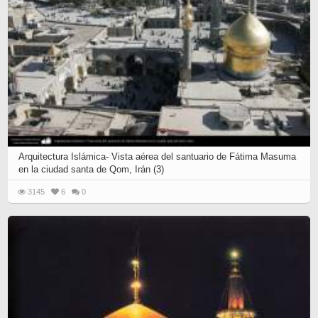
Arquitectura Islámica- Vista aérea del santuario de Fátima Masuma
en la ciudad santa de Qom, Irán (3)
3145
6
0