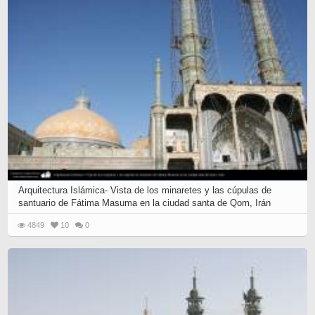
next
set
of
posts...
Arquitectura Islámica- Vista de los minaretes y las cúpulas de
santuario de Fátima Masuma en la ciudad santa de Qom, Irán
4849
10
0