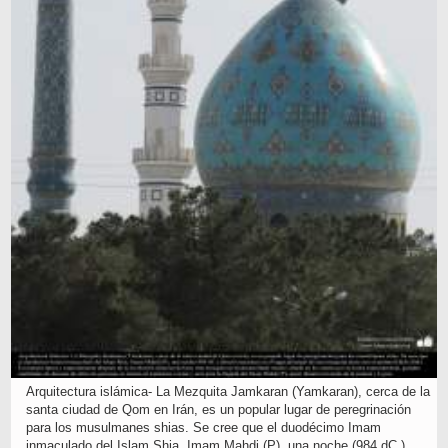
Arquitectura islámica- La Mezquita Jamkaran (Yamkaran), cerca de la
santa ciudad de Qom en Irán, es un popular lugar de peregrinación
para los musulmanes shias. Se cree que el duodécimo Imam
inmaculado del Islam Shia, Imam Mahdi (P), una noche (984 dC.)