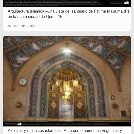
Arquitectura islámica –Una vista del santuario de Fátima Ma'suma (P)
en la santa ciudad de Qom - 16
8107
8
0
Azulejos y mosaicos islámicos- Arco con ornamentos vegetales y