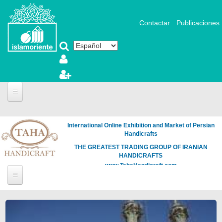
Pasar al contenido principal
Contactar
Publicaciones
International Online Exhibition and Market of Persian
Handicrafts
THE GREATEST TRADING GROUP OF IRANIAN
HANDICRAFTS
www.TahaHandicraft.com
Páginas
Loading
the