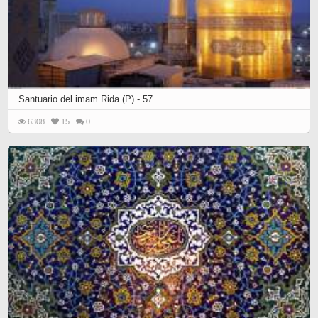
Santuario del imam Rida (P) - 57
6308
15
0