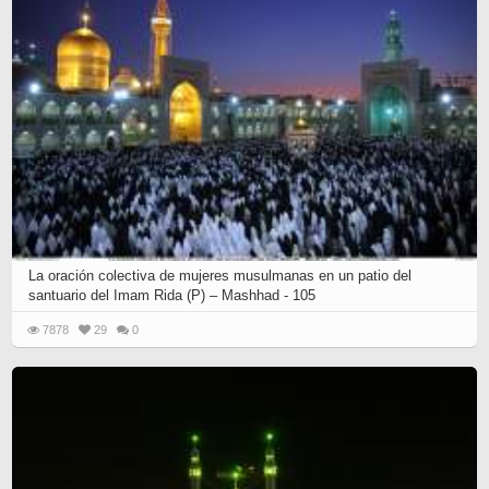
La oración colectiva de mujeres musulmanas en un patio del
santuario del Imam Rida (P) – Mashhad - 105
7878
29
0