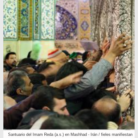
Santuario del Imam Reda (a.s.) en Mashhad - Irán / fieles manifiestan