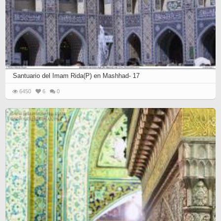
Santuario del Imam Rida(P) en Mashhad- 17
6450
6
0