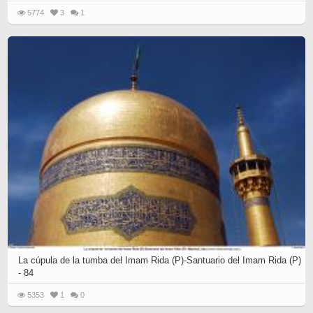
5774
3
1
La cúpula de la tumba del Imam Rida (P)-Santuario del Imam Rida (P)
- 84
5353
1
0