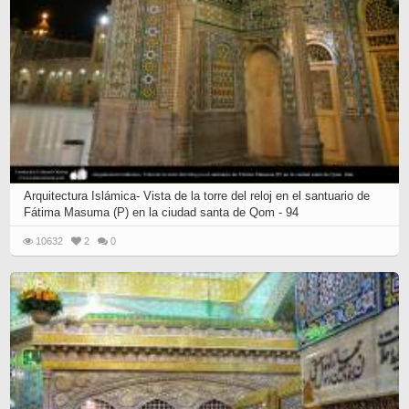
Arquitectura Islámica- Vista de la torre del reloj en el santuario de
Fátima Masuma (P) en la ciudad santa de Qom - 94
10632
2
0