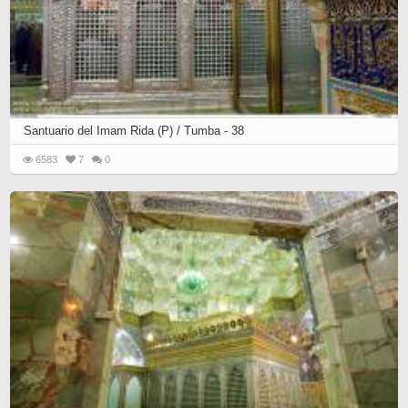
Santuario del Imam Rida (P) / Tumba - 38
6583
7
0