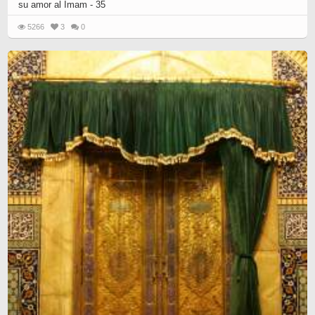
su amor al Imam - 35
5266
3
0