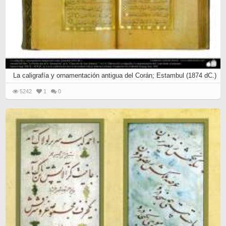
La caligrafía y ornamentación antigua del Corán; Estambul (1874 dC.)
5242
1
0