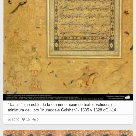
“Tash’ir”- (un estilo de la ornamentación de textos valiosos) -
miniatura del libro “Muraqqa-e Golshan” - 1605 y 1628 dC. -14
8240
10
0