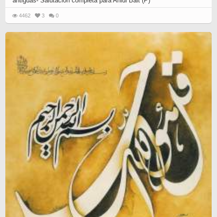
antiguas- Salutación completa para Ahlul Bait (P)
4462
3
0