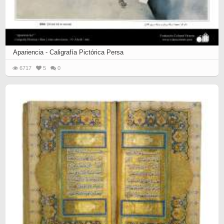
Apariencia - Caligrafía Pictórica Persa
6717
5
0