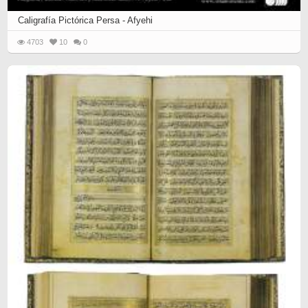
Caligrafía Pictórica Persa - Afyehi
4703
10
0