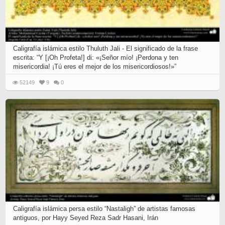
Caligrafía islámica estilo Thuluth Jali - El significado de la frase
escrita: “Y [¡Oh Profeta!] di: «¡Señor mío! ¡Perdona y ten
misericordia! ¡Tú eres el mejor de los misericordiosos!»”
52149
9
0
Caligrafía islámica persa estilo “Nastaligh” de artistas famosas
antiguos, por Hayy Seyed Reza Sadr Hasani, Irán