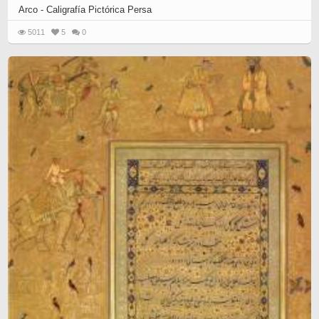
Arco - Caligrafía Pictórica Persa
5011
5
0