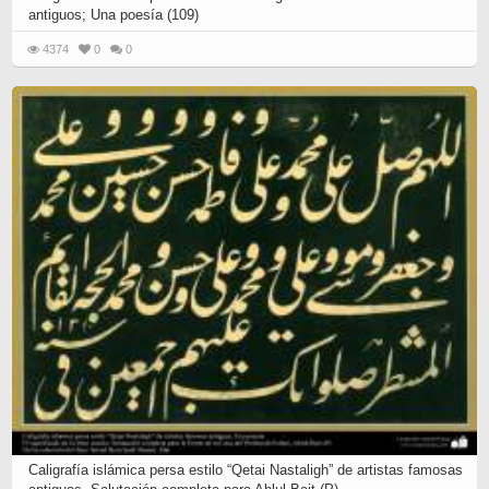
antiguos; Una poesía (109)
4374
0
0
Caligrafía islámica persa estilo “Qetai Nastaligh” de artistas famosas