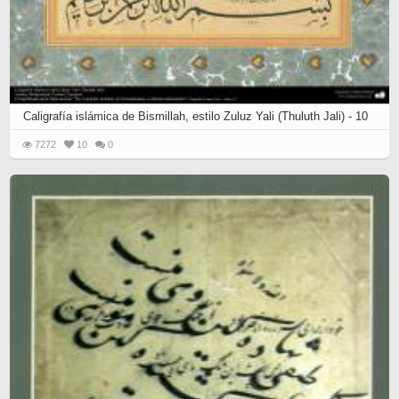
Caligrafía islámica de Bismillah, estilo Zuluz Yali (Thuluth Jali) - 10
7272
10
0