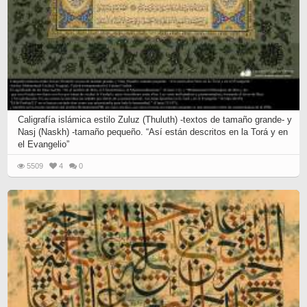
Caligrafía islámica estilo Zuluz (Thuluth) -textos de tamaño grande- y
Nasj (Naskh) -tamaño pequeño. “Así están descritos en la Torá y en
el Evangelio”
5509
4
0