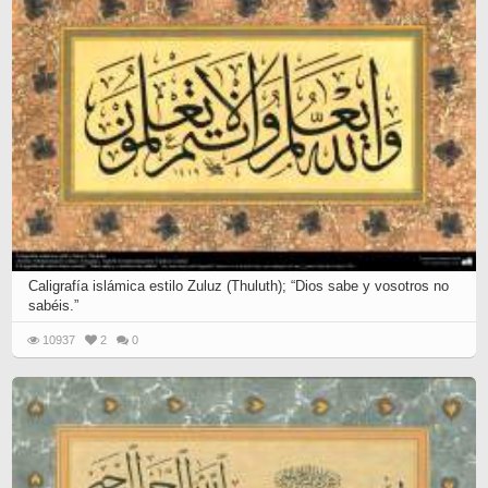
Caligrafía islámica estilo Zuluz (Thuluth); “Dios sabe y vosotros no
sabéis.”
10937
2
0