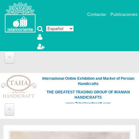
Pasar al contenido principal
Contactar
Publicaciones
International Online Exhibition and Market of Persian
Handicrafts
THE GREATEST TRADING GROUP OF IRANIAN
HANDICRAFTS
www.TahaHandicraft.com
Páginas
Loading
the