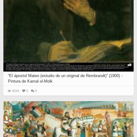
“El ápostol Mateo (estudio de un original de Rembrandt)” (1900) -
Pintura de Kamal ol-Molk
4544
0
0