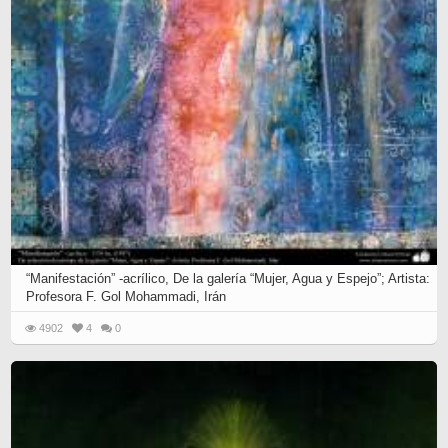
“Manifestación” -acrílico, De la galería “Mujer, Agua y Espejo”; Artista:
Profesora F. Gol Mohammadi, Irán
4902
4
0