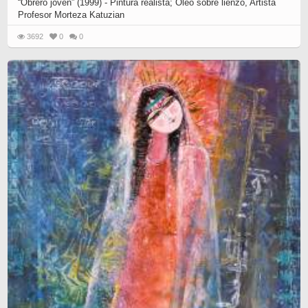
“Obrero joven” (1999) - Pintura realista; Óleo sobre lienzo, Artista
Profesor Morteza Katuzian
3692
0
0