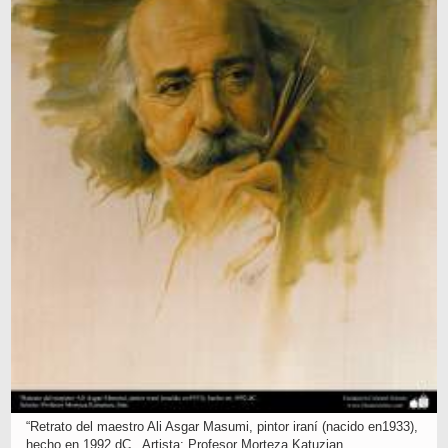
“Retrato del maestro Ali Asgar Masumi, pintor iraní (nacido en1933),
hecho en 1992 dC., Artista: Profesor Morteza Katuzian