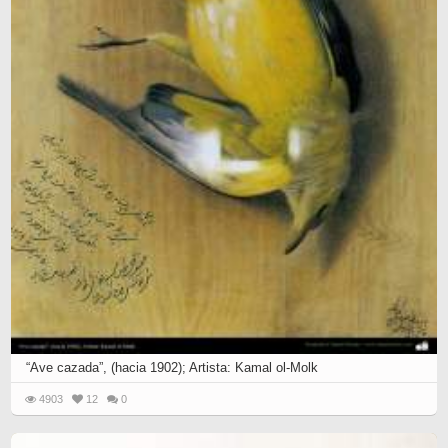
“Ave cazada”, (hacia 1902); Artista: Kamal ol-Molk
4903
12
0