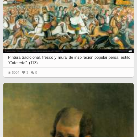
Pintura tradicional, fresco y mural de inspiración popular persa, estilo
“Cafetería”- (113)
5004
3
0