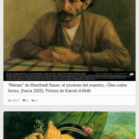
“Retrato” de Mashhadi Naser, el sirviente del maestro,- Óleo sobre
lienzo, (hacia 1925); Pintura de Kamal ol-Molk
4477
0
0