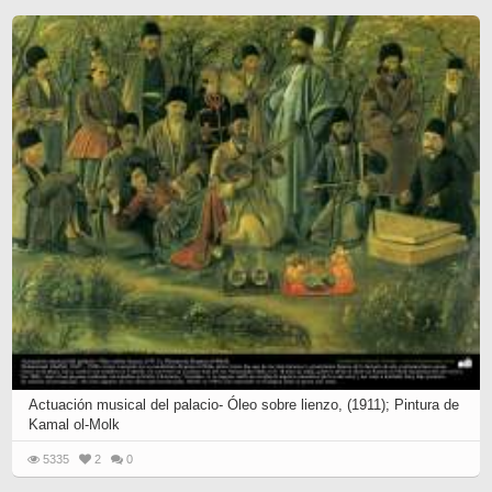
Actuación musical del palacio- Óleo sobre lienzo, (1911); Pintura de
Kamal ol-Molk
5335
2
0