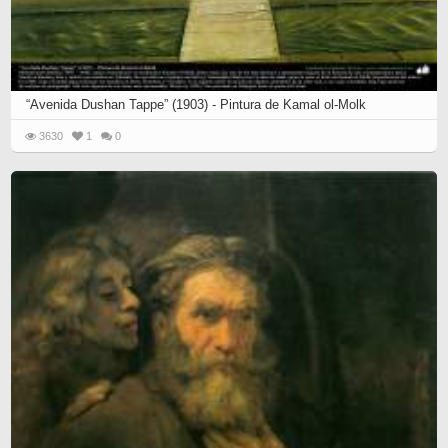
“Avenida Dushan Tappe” (1903) - Pintura de Kamal ol-Molk
3630
1
0