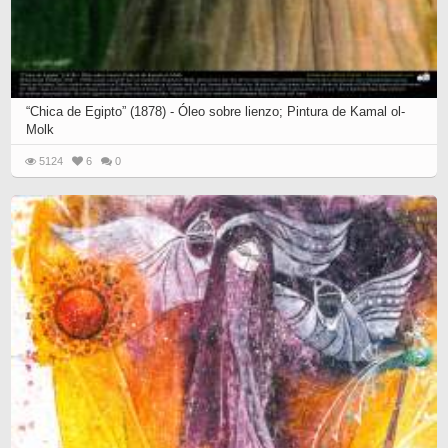
“Chica de Egipto” (1878) - Óleo sobre lienzo; Pintura de Kamal ol-
Molk
5124
6
0