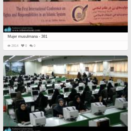
Mujer musulmana - 381
2814
0
0