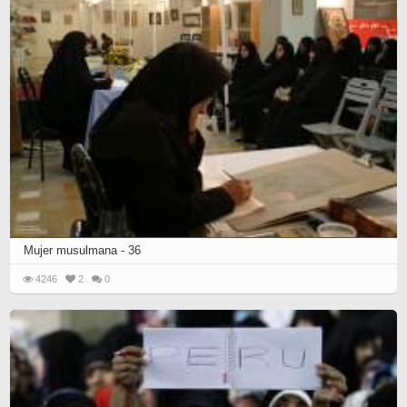
Mujer musulmana - 36
4246
2
0