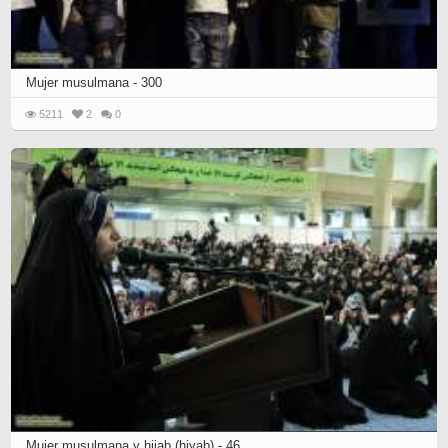
Mujer musulmana - 300
5211
2
0
Mujer musulmana y hijab (hiyab) - 46