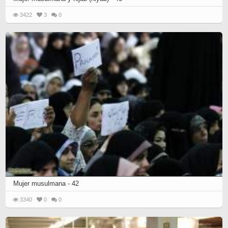
3422
3
0
Mujer musulmana - 42
3340
0
0