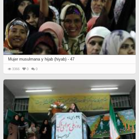
Mujer musulmana y hijab (hiyab) - 47
3366
0
0