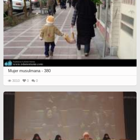
Mujer musulmana - 380
3010
0
0