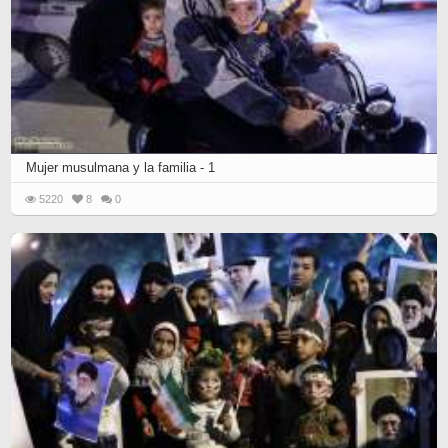
Mujer musulmana y la familia - 1
5220
8
0