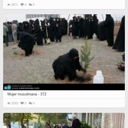
2871
0
0
Mujer musulmana - 372
3182
0
0