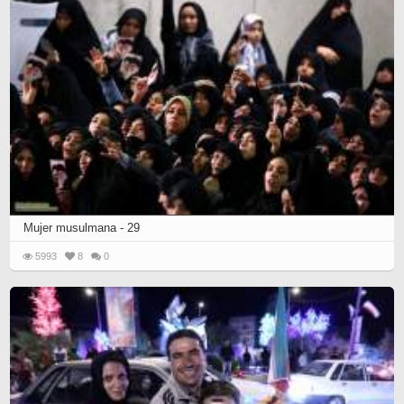
Mujer musulmana - 29
5993
8
0