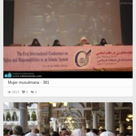
Mujer musulmana - 381
2813
0
0