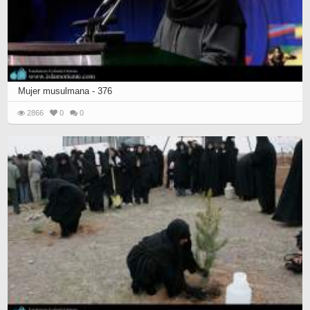
Mujer musulmana - 376
2866
0
0