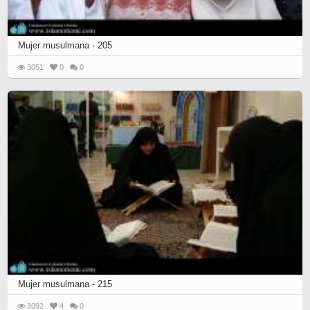
Mujer musulmana - 205
3051
0
0
Mujer musulmana - 215
3092
4
0