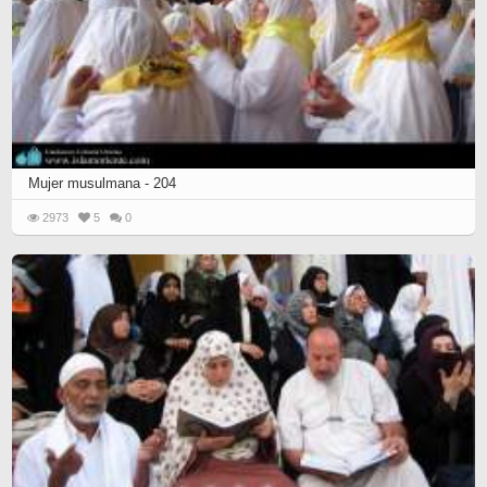
Mujer musulmana - 204
2973
5
0