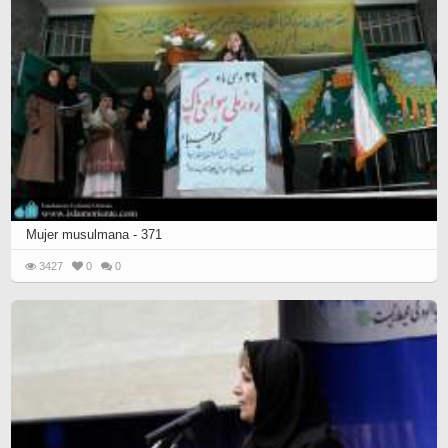
Mujer musulmana - 371
3427
0
0