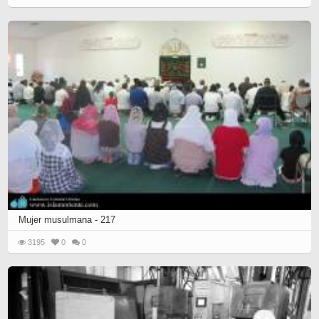
Mujer musulmana - 217
3195
0
0