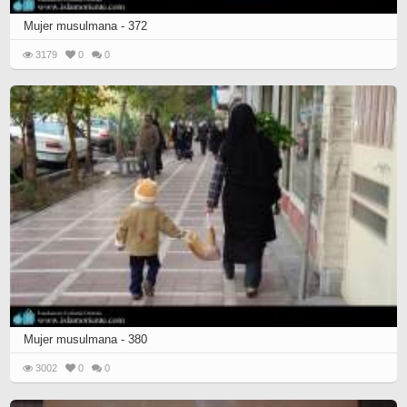
Mujer musulmana - 372
3179
0
0
Mujer musulmana - 380
3002
0
0