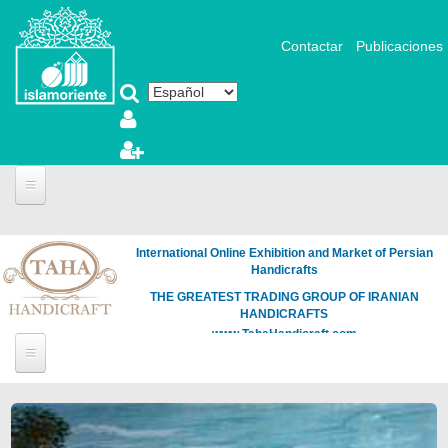
Pasar al contenido principal
Contactar
Publicaciones
International Online Exhibition and Market of Persian
Handicrafts
THE GREATEST TRADING GROUP OF IRANIAN
HANDICRAFTS
www.TahaHandicraft.com
Páginas
Loading
the