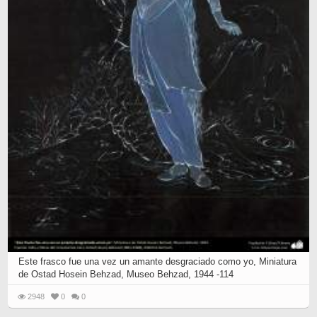
Este frasco fue una vez un amante desgraciado como yo, Miniatura
de Ostad Hosein Behzad, Museo Behzad, 1944 -114
2948
0
0