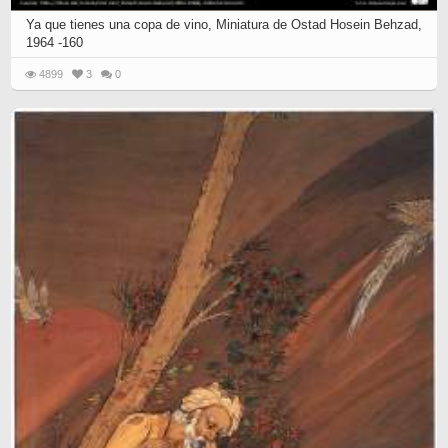
Ya que tienes una copa de vino, Miniatura de Ostad Hosein Behzad,
1964 -160
4899
3
0