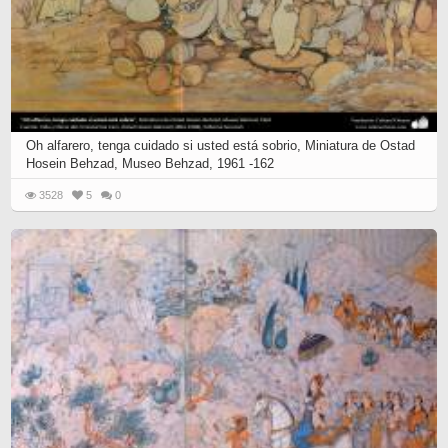
Oh alfarero, tenga cuidado si usted está sobrio, Miniatura de Ostad
Hosein Behzad, Museo Behzad, 1961 -162
3528
5
0