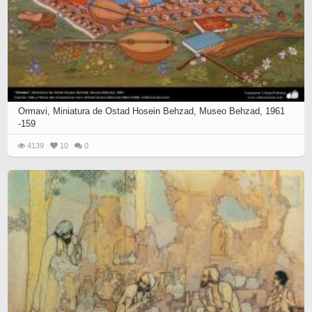
Ormavi, Miniatura de Ostad Hosein Behzad, Museo Behzad, 1961
-159
4139
10
0