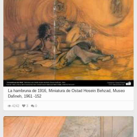
La hambruna de 1916, Miniatura de Ostad Hosein Behzad, Museo
Dafineh, 1961 -152
4242
3
0