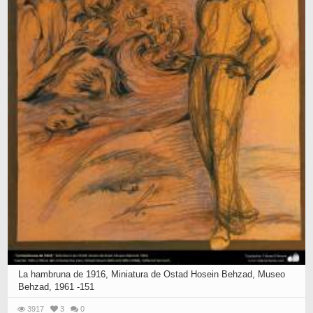
La hambruna de 1916, Miniatura de Ostad Hosein Behzad, Museo
Behzad, 1961 -151
3917
3
0