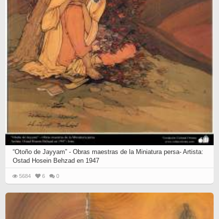
“Otoño de Jayyam” - Obras maestras de la Miniatura persa- Artista:
Ostad Hosein Behzad en 1947
5684
6
0