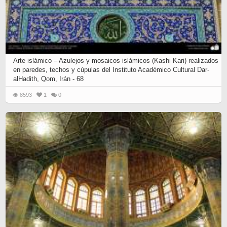
Arte islámico – Azulejos y mosaicos islámicos (Kashi Kari) realizados
en paredes, techos y cúpulas del Instituto Académico Cultural Dar-
alHadith, Qom, Irán - 68
8593
1
0