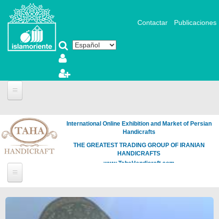
Pasar al contenido principal
Contactar
Publicaciones
International Online Exhibition and Market of Persian
Handicrafts
THE GREATEST TRADING GROUP OF IRANIAN
HANDICRAFTS
www.TahaHandicraft.com
Páginas
Loading
the