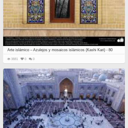
Arte islámico – Azulejos y mosaicos islámicos (Kashi Kari) - 80
3881
0
0