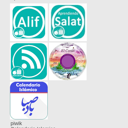
piwik