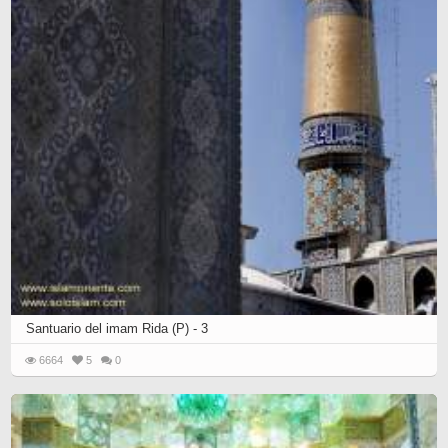
Santuario del imam Rida (P) - 3
6664
5
0