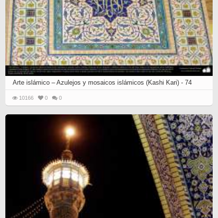
Arte islámico – Azulejos y mosaicos islámicos (Kashi Kari) - 74
10166
0
0