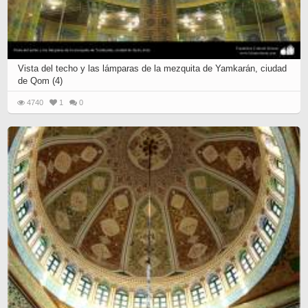
Vista del techo y las lámparas de la mezquita de Yamkarán, ciudad
de Qom (4)
4740
1
0