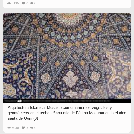
5135
2
0
Arquitectura Islámica- Mosaico con ornamentos vegetales y
geométricos en el techo - Santuario de Fátima Masuma en la ciudad
santa de Qom (3)
6088
0
0