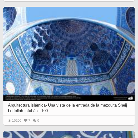
Arquitectura islámica- Una vista de la entrada de la mezquita Sheij
Lotfollah-Isfahán - 100
10200
7
0