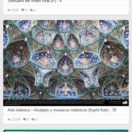
Santuario del Imam Rida (P) - 4
9378
3
0
Arte islámico – Azulejos y mosaicos islámicos (Kashi Kari) - 78
12149
9
0