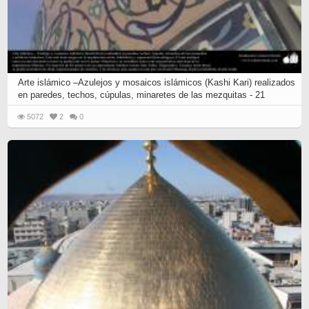
Arte islámico –Azulejos y mosaicos islámicos (Kashi Kari) realizados
en paredes, techos, cúpulas, minaretes de las mezquitas - 21
5072
2
0