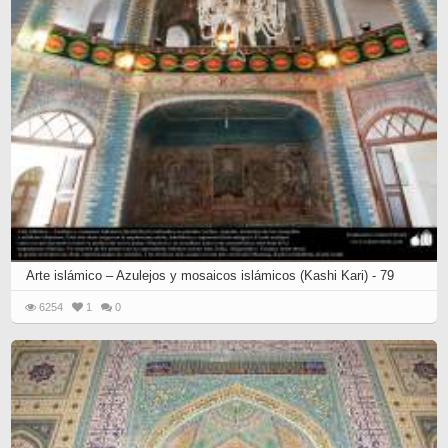
Arte islámico – Azulejos y mosaicos islámicos (Kashi Kari) - 79
6254
1
0