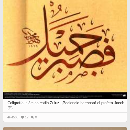
Caligrafía islámica estilo Zuluz- ¡Paciencia hermosa! el profeta Jacob
(P)
4568
12
0