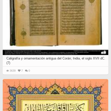
Caligrafía y ornamentación antigua del Corán; India, el siglo XVII dC.
(7)
3639
7
0