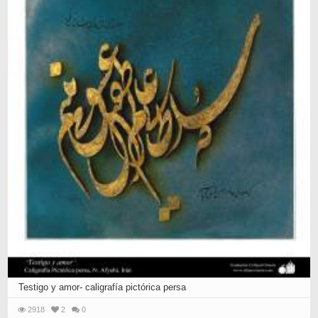
Testigo y amor- caligrafía pictórica persa
2918
2
0