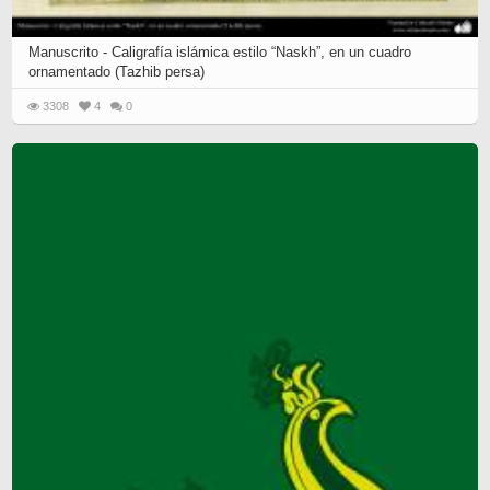
Manuscrito - Caligrafía islámica estilo “Naskh”, en un cuadro
ornamentado (Tazhib persa)
3308
4
0