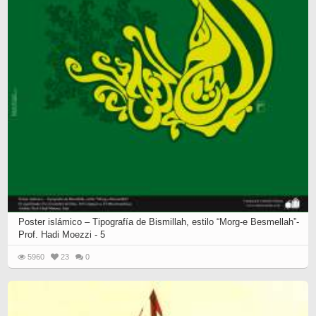
Poster islámico – Tipografía de Bismillah, estilo “Morg-e Besmellah”-
Prof. Hadi Moezzi - 5
5960
23
0