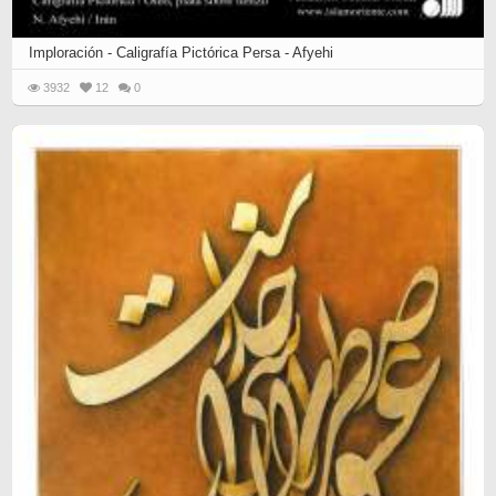
Imploración - Caligrafía Pictórica Persa - Afyehi
3932
12
0