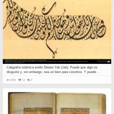
next
set
of
posts...
Caligrafía islámica estilo Diwani Yali (Jali); Puede que algo os
disguste y, sin embargo, sea un bien para vosotros. Y puede ...
9484
14
0