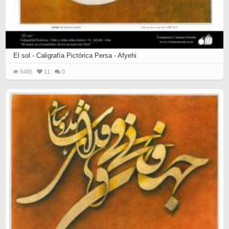
El sol - Caligrafía Pictórica Persa - Afyehi
5485
11
0