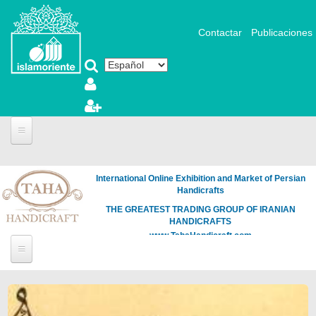
Pasar al contenido principal
Contactar
Publicaciones
International Online Exhibition and Market of Persian
Handicrafts
THE GREATEST TRADING GROUP OF IRANIAN
HANDICRAFTS
www.TahaHandicraft.com
Páginas
Loading
the