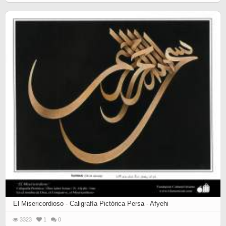
El Misericordioso - Caligrafía Pictórica Persa - Afyehi
3323
1
0