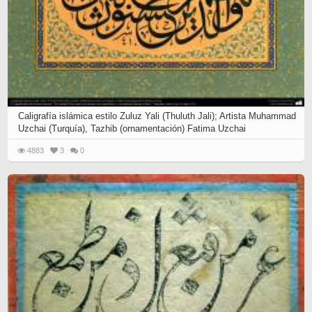
Caligrafía islámica estilo Zuluz Yali (Thuluth Jali); Artista Muhammad
Uzchai (Turquía), Tazhib (ornamentación) Fatima Uzchai
4883
3
0