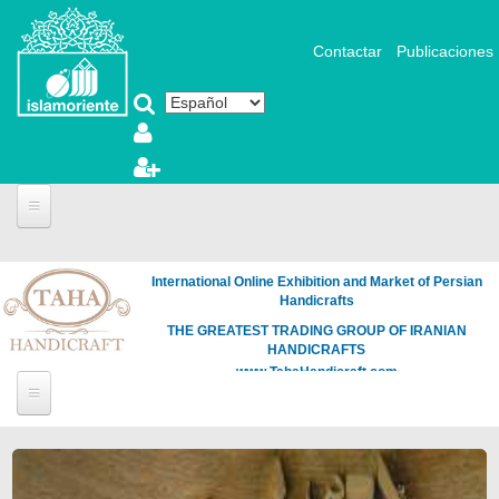
Pasar al contenido principal
Contactar
Publicaciones
International Online Exhibition and Market of Persian
Handicrafts
THE GREATEST TRADING GROUP OF IRANIAN
HANDICRAFTS
www.TahaHandicraft.com
Páginas
Loading
the