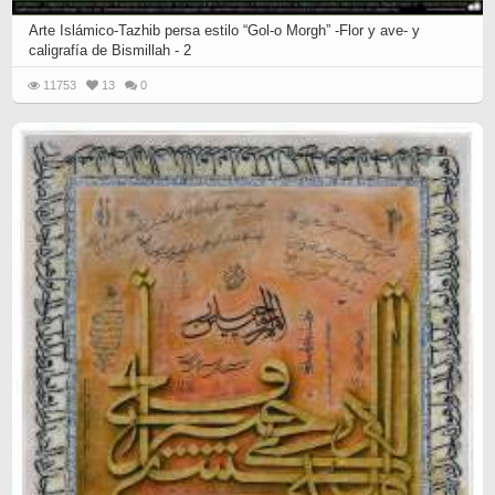
Arte Islámico-Tazhib persa estilo “Gol-o Morgh” -Flor y ave- y
caligrafía de Bismillah - 2
11753
13
0