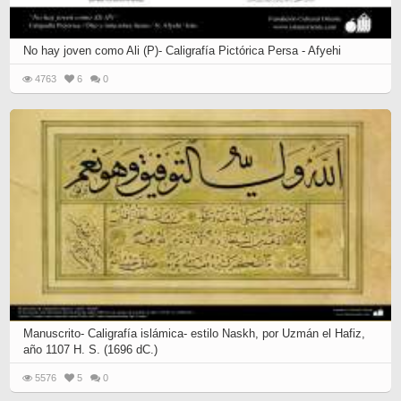
No hay joven como Ali (P)- Caligrafía Pictórica Persa - Afyehi
4763
6
0
Manuscrito- Caligrafía islámica- estilo Naskh, por Uzmán el Hafiz,
año 1107 H. S. (1696 dC.)
5576
5
0