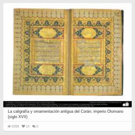
La caligrafía y ornamentación antigua del Corán; imperio Otomano
(siglo XVII)
6398
14
0