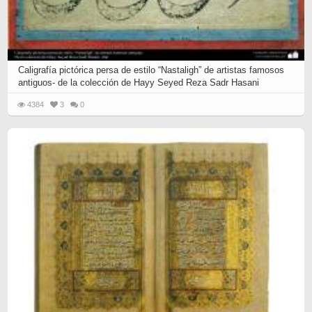
Caligrafía pictórica persa de estilo “Nastaligh” de artistas famosos
antiguos- de la colección de Hayy Seyed Reza Sadr Hasani
4384
3
0