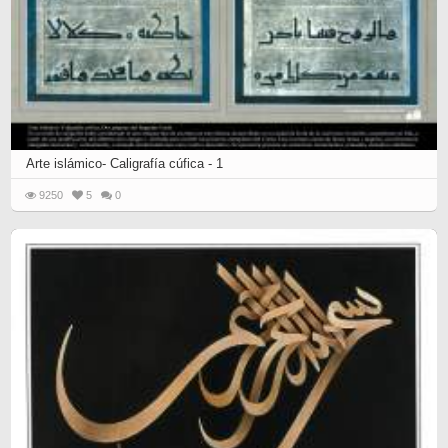
Arte islámico- Caligrafía cúfica - 1
9250
5
0