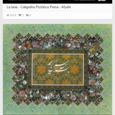
La luna - Caligrafía Pictórica Persa - Afyehi
4214
2
0