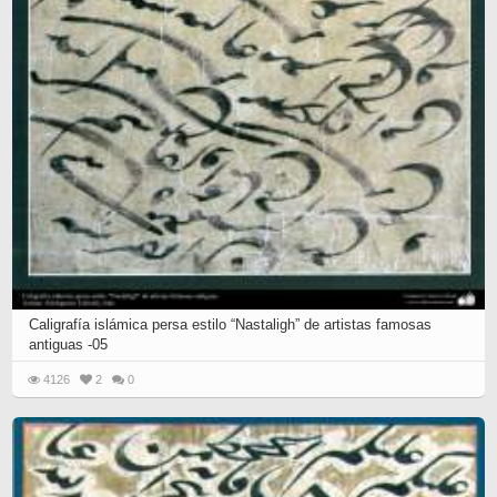
Caligrafía islámica persa estilo “Nastaligh” de artistas famosas
antiguas -05
4126
2
0