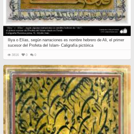
Iliya o Elías, según narraciones es nombre hebrero de Ali, el primer
sucesor del Profeta del Islam- Caligrafía pictórica
3816
0
0