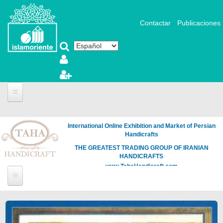
Pasar al contenido principal
Contactar
Publicaciones
International Online Exhibition and Market of Persian
Handicrafts
THE GREATEST TRADING GROUP OF IRANIAN
HANDICRAFTS
www.TahaHandicraft.com
Páginas
Loading
the