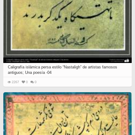
Caligrafía islámica persa estilo “Nastaligh” de artistas famosos
antiguos; Una poesía -04
2267
0
0