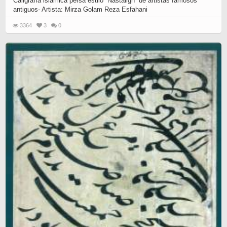
Caligrafía islámica persa estilo “Nastaligh” de artistas famosos
antiguos- Artista: Mirza Golam Reza Esfahani
3364
3
0