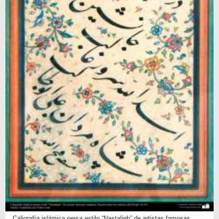
Caligrafía islámica persa estilo “Nastaligh” de artistas famosas