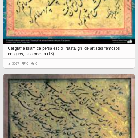
Caligrafía islámica persa estilo “Nastaligh” de artistas famosos
antiguos; Una poesía (16)
3077
0
0