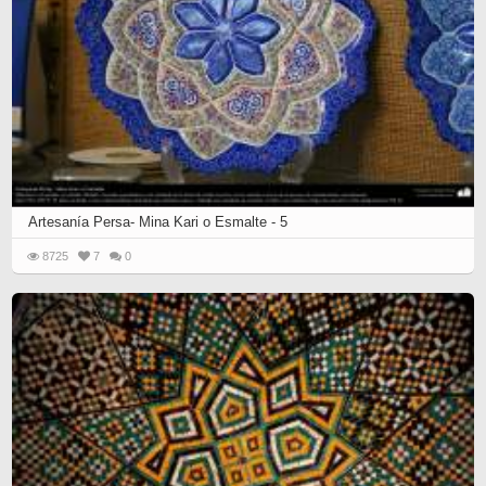
Artesanía Persa- Mina Kari o Esmalte - 5
8725
7
0