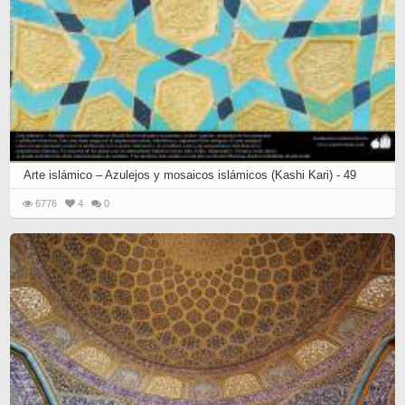
Arte islámico – Azulejos y mosaicos islámicos (Kashi Kari) - 49
6776
4
0