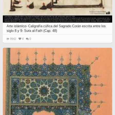
Arte islámico- Caligrafía cúfica del Sagrado Corán escrita entre los
siglo 8 y 9- Sura al-Fath (Cap. 48)
9942
8
0