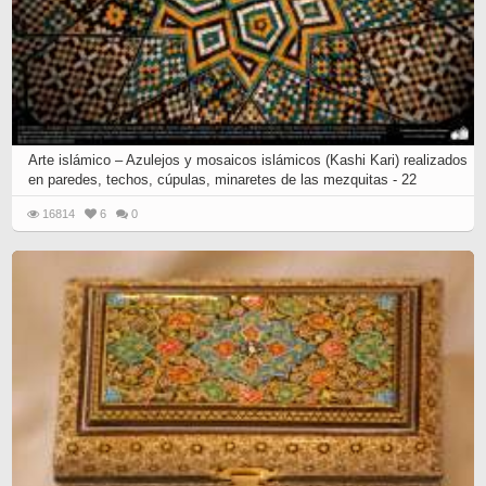
Arte islámico – Azulejos y mosaicos islámicos (Kashi Kari) realizados
en paredes, techos, cúpulas, minaretes de las mezquitas - 22
16814
6
0