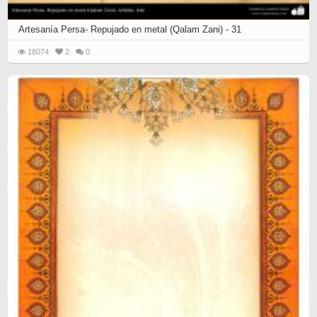
Artesanía Persa- Repujado en metal (Qalam Zani) - 31
18074
2
0