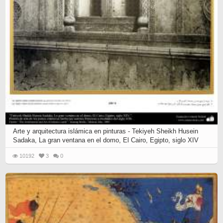
Arte y arquitectura islámica en pinturas - Tekiyeh Sheikh Husein
Sadaka, La gran ventana en el domo, El Cairo, Egipto, siglo XIV
10192
3
0