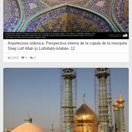
Arquitectura islámica- Perspectiva interna de la cúpula de la mezquita
Sheij Lotf Allah (o Lotfollah)-Isfahán- 12
8268
4
0