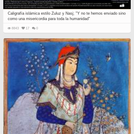
Caligrafía islámica estilo Zuluz y Nasj; "Y no te hemos enviado sino
como una misericordia para toda la humanidad"
8843
17
0