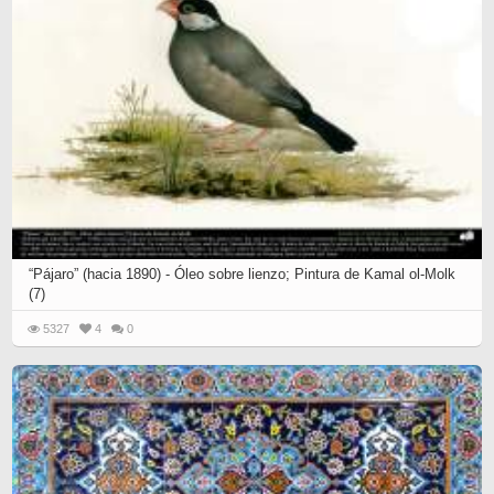
“Pájaro” (hacia 1890) - Óleo sobre lienzo; Pintura de Kamal ol-Molk
(7)
5327
4
0