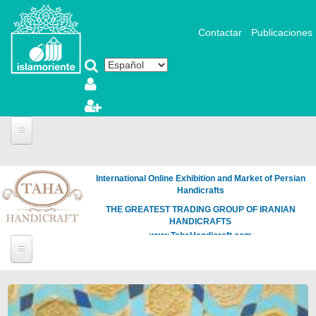
Pasar al contenido principal
Contactar
Publicaciones
International Online Exhibition and Market of Persian
Handicrafts
THE GREATEST TRADING GROUP OF IRANIAN
HANDICRAFTS
www.TahaHandicraft.com
Páginas
Loading
the