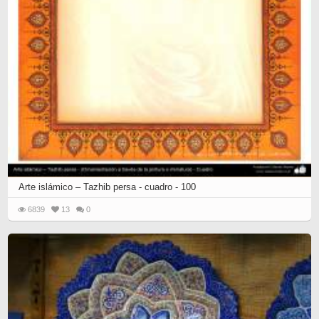
Arte islámico – Tazhib persa - cuadro - 100
6839
13
0