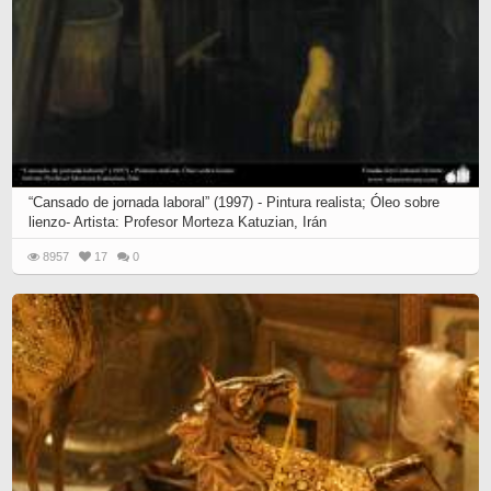
“Cansado de jornada laboral” (1997) - Pintura realista; Óleo sobre
lienzo- Artista: Profesor Morteza Katuzian, Irán
8957
17
0