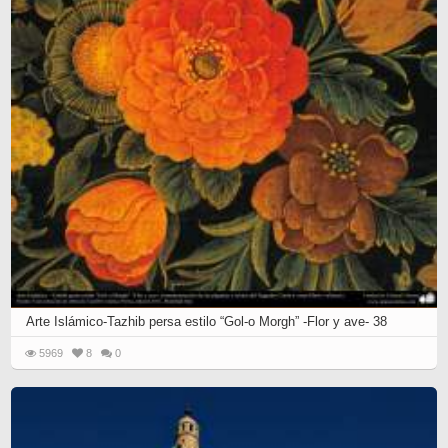
Arte Islámico-Tazhib persa estilo “Gol-o Morgh” -Flor y ave- 38
5969
8
0