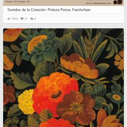
Sonidos de la Creación- Pintura Persa- Farshchian
7849
37
0