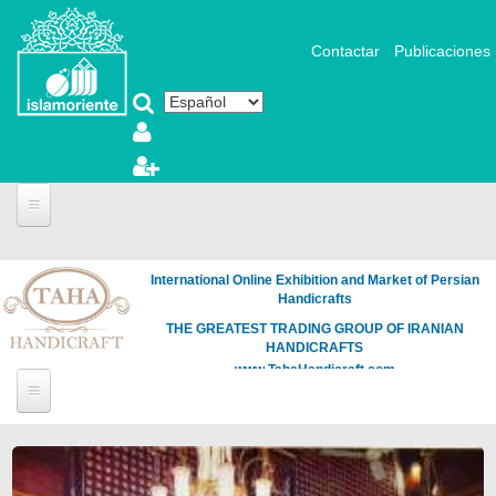
Pasar al contenido principal
Contactar
Publicaciones
International Online Exhibition and Market of Persian
Handicrafts
THE GREATEST TRADING GROUP OF IRANIAN
HANDICRAFTS
www.TahaHandicraft.com
Páginas
Loading
the