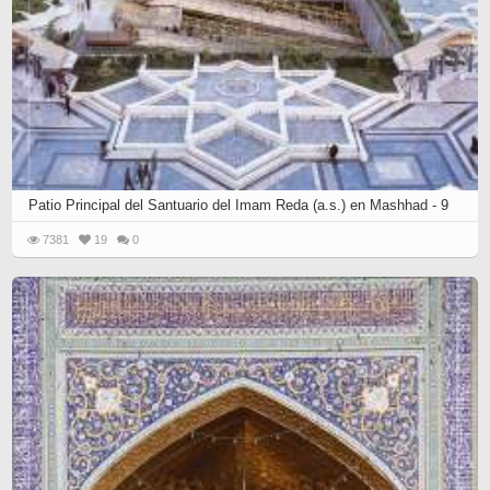
Patio Principal del Santuario del Imam Reda (a.s.) en Mashhad - 9
7381
19
0