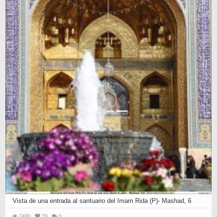
Vista de una entrada al santuario del Imam Rida (P)- Mashad, 6
7490
79
0