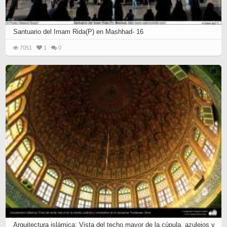
Santuario del Imam Rida(P) en Mashhad- 16
7051
1
0
Arquitectura islámica; Vista del techo mayor de la cúpula, azulejos y