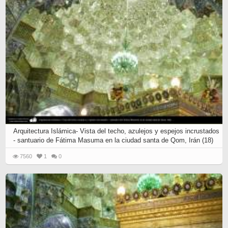
Arquitectura Islámica- Vista del techo, azulejos y espejos incrustados
- santuario de Fátima Masuma en la ciudad santa de Qom, Irán (18)
7560
1
0