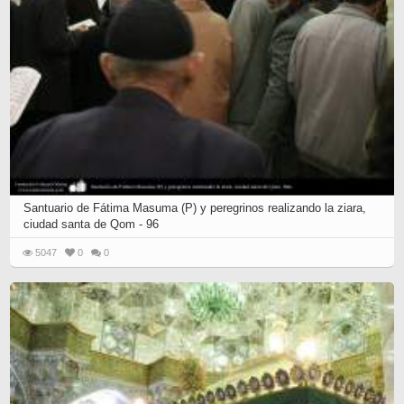
Santuario de Fátima Masuma (P) y peregrinos realizando la ziara,
ciudad santa de Qom - 96
5047
0
0