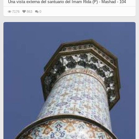
Una vista externa del santuario del Imam Rida (P) - Mashad - 104
7176
863
0