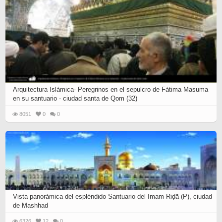
Arquitectura Islámica- Peregrinos en el sepulcro de Fátima Masuma
en su santuario - ciudad santa de Qom (32)
8051
0
0
Vista panorámica del espléndido Santuario del Imam Riḍā (P), ciudad
de Mashhad
6326
12
0