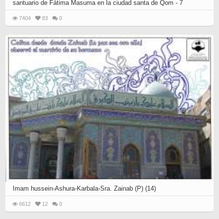
santuario de Fátima Masuma en la ciudad santa de Qom - 7
7404
83
0
Imam hussein-Ashura-Karbala-Sra. Zainab (P) (14)
6612
12
0