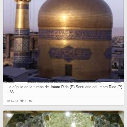
La cúpula de la tumba del Imam Rida (P)-Santuario del Imam Rida (P)
- 83
6733
1
0