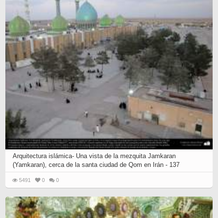
Arquitectura islámica- Una vista de la mezquita Jamkaran
(Yamkaran), cerca de la santa ciudad de Qom en Irán - 137
5491
0
0