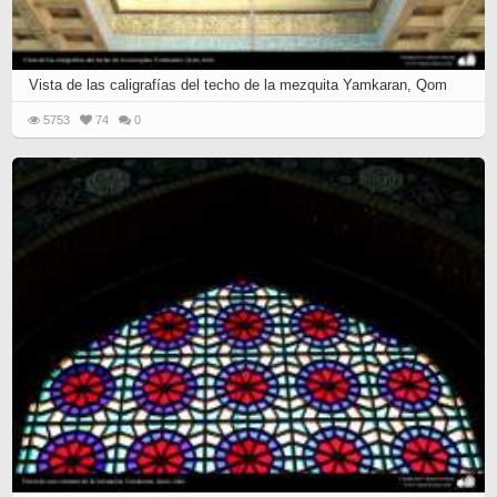
Vista de las caligrafías del techo de la mezquita Yamkaran, Qom
5753
74
0