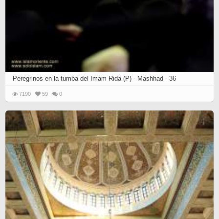
Peregrinos en la tumba del Imam Rida (P) - Mashhad - 36
7190
59
0