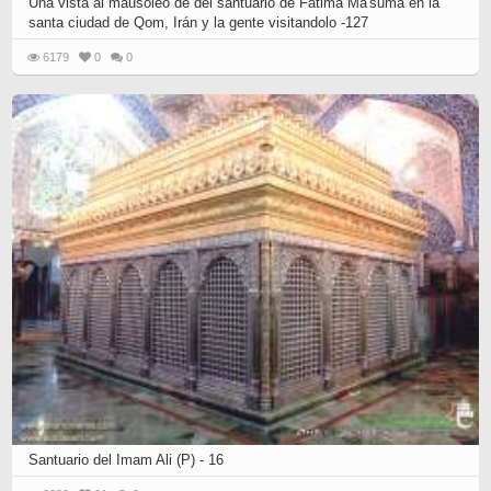
Una vista al mausoleo de del santuario de Fátima Ma'suma en la
santa ciudad de Qom, Irán y la gente visitandolo -127
6179
0
0
Santuario del Imam Ali (P) - 16