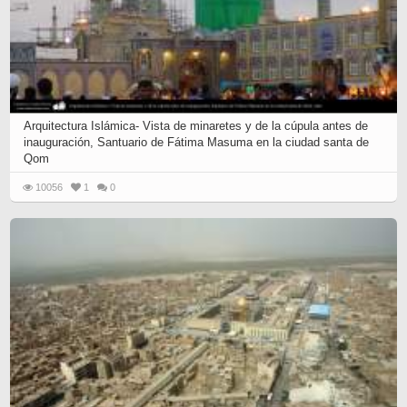
Arquitectura Islámica- Vista de minaretes y de la cúpula antes de
inauguración, Santuario de Fátima Masuma en la ciudad santa de
Qom
10056
1
0