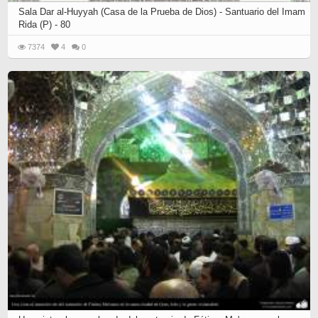
Sala Dar al-Huyyah (Casa de la Prueba de Dios) - Santuario del Imam
Rida (P) - 80
7374
4
0