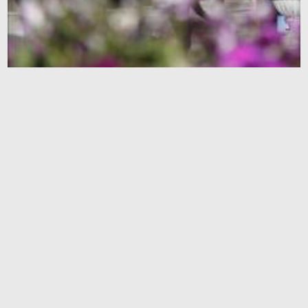
Una vista del santuario del Imam Rida (P) en Mashhad - 24
6154
3
0