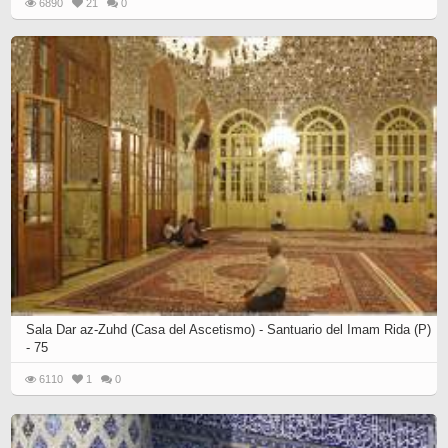
6890
21
0
Sala Dar az-Zuhd (Casa del Ascetismo) - Santuario del Imam Rida (P)
- 75
6110
1
0