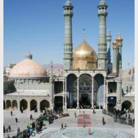
Holy Places of Islam
Preguntas Frecuentes
Poster
Tienda
Caricature
Corán
Revistas
Súplicas
Dichos y Narraciones