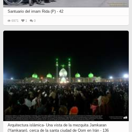
Santuario del imam Rida (P) - 42
6971
1
0
Arquitectura islámica- Una vista de la mezquita Jamkaran
(Yamkaran), cerca de la santa ciudad de Qom en Irán - 136