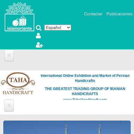
Pasar al contenido principal
Contactar
Publicaciones
Portada
International Online Exhibition and Market of Persian
Fotografía y Arte
Handicrafts
Videos
THE GREATEST TRADING GROUP OF IRANIAN
HANDICRAFTS
Articles
www.TahaHandicraft.com
Noticias
Islamic Art
Biblioteca
Páginas
Muslim Woman
Literatura