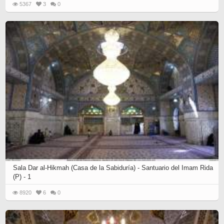
5367
3
0
Sala Dar al-Hikmah (Casa de la Sabiduría) - Santuario del Imam Rida
(P) - 1
8920
6
0