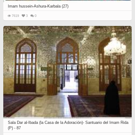
Imam hussein-Ashura-Karbala (27)
7619
3
0
Sala Dar al-Ibada (la Casa de la Adoración)- Santuario del Imam Rida
(P) - 87