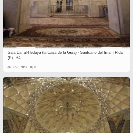
Sala Dar al-Hedaya (la Casa de la Guía) - Santuario del Imam Rida
(P) - 64
8657
4
0