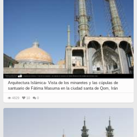
next
set
of
posts...
Arquitectura Islámica- Vista de los minaretes y las cúpulas de
santuario de Fátima Masuma en la ciudad santa de Qom, Irán
4829
10
0