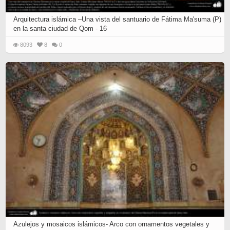
Arquitectura islámica –Una vista del santuario de Fátima Ma'suma (P)
en la santa ciudad de Qom - 16
8093
8
0
Azulejos y mosaicos islámicos- Arco con ornamentos vegetales y