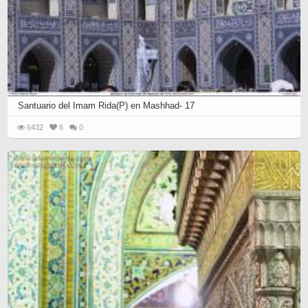
Santuario del Imam Rida(P) en Mashhad- 17
6432
6
0