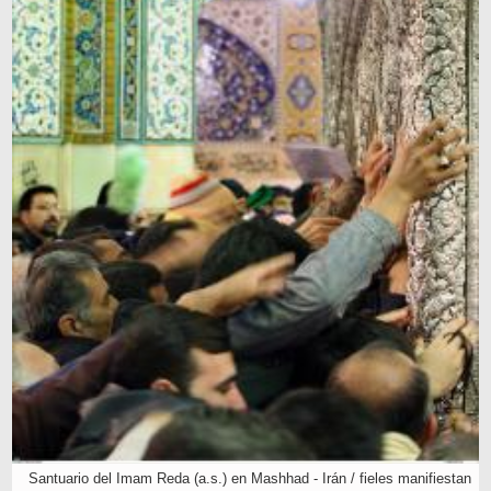
Santuario del Imam Reda (a.s.) en Mashhad - Irán / fieles manifiestan