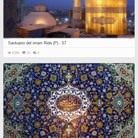
Santuario del imam Rida (P) - 57
6286
15
0