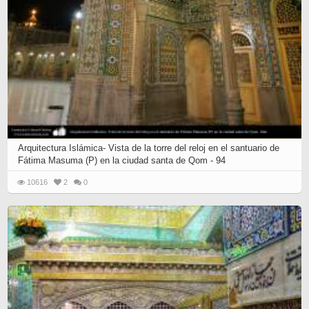
Arquitectura Islámica- Vista de la torre del reloj en el santuario de
Fátima Masuma (P) en la ciudad santa de Qom - 94
10616
2
0