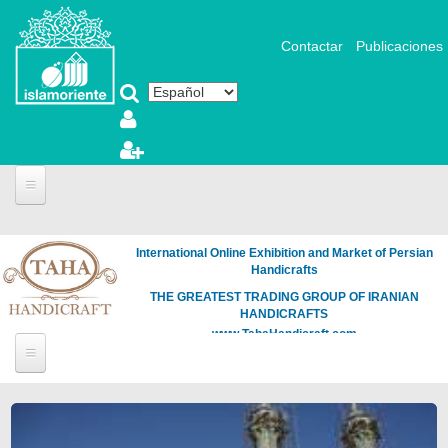
Pasar al contenido principal
Contactar
Publicaciones
International Online Exhibition and Market of Persian
Handicrafts
THE GREATEST TRADING GROUP OF IRANIAN
HANDICRAFTS
www.TahaHandicraft.com
Páginas
Loading
the