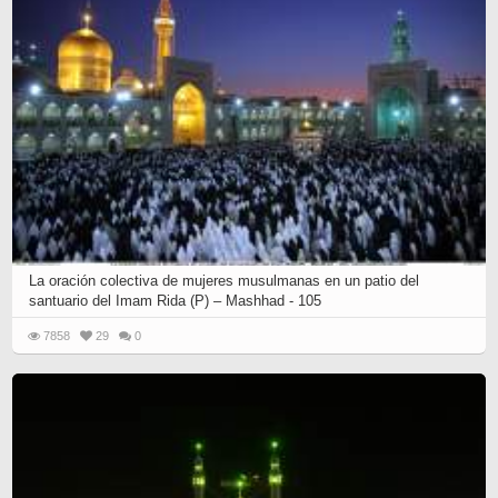
La oración colectiva de mujeres musulmanas en un patio del
santuario del Imam Rida (P) – Mashhad - 105
7858
29
0