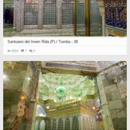
Santuario del Imam Rida (P) / Tumba - 38
6569
7
0