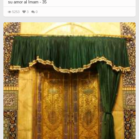
su amor al Imam - 35
5253
3
0