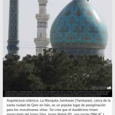
Arquitectura islámica- La Mezquita Jamkaran (Yamkaran), cerca de la
santa ciudad de Qom en Irán, es un popular lugar de peregrinación
para los musulmanes shias. Se cree que el duodécimo Imam
inmaculado del Islam Shia, Imam Mahdi (P), una noche (984 dC.)