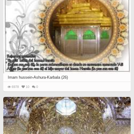
Imam hussein-Ashura-Karbala (26)
6978
10
0