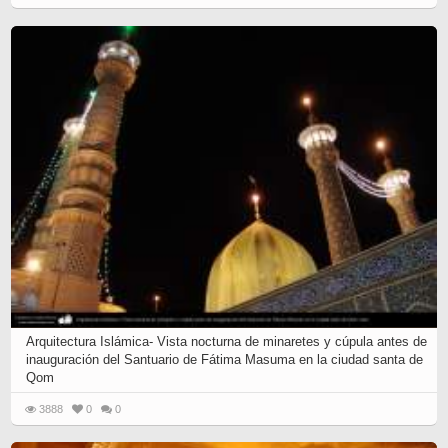
Arquitectura Islámica- Vista nocturna de minaretes y cúpula antes de
inauguración del Santuario de Fátima Masuma en la ciudad santa de
Qom
3888
0
0