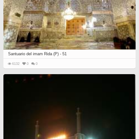
Santuario del imam Rida (P) - 51
6132
0
0