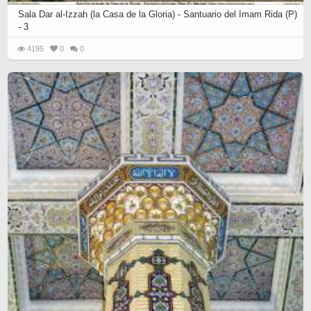
Sala Dar al-Izzah (la Casa de la Gloria) - Santuario del Imam Rida (P)
- 3
4195
0
0