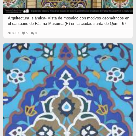
Arquitectura Islámica- Vista de mosaico con motivos geométricos en
el santuario de Fátima Masuma (P) en la ciudad santa de Qom - 67
8957
5
0