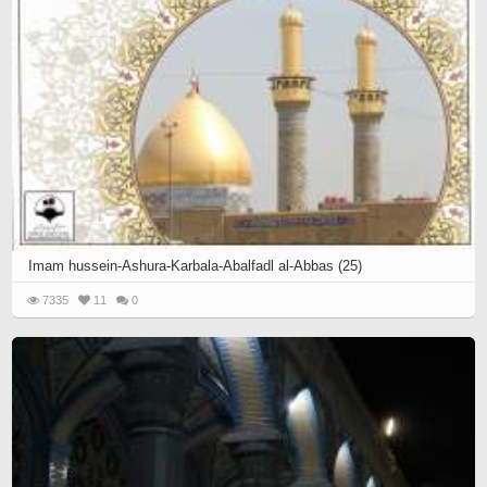
Imam hussein-Ashura-Karbala-Abalfadl al-Abbas (25)
7335
11
0