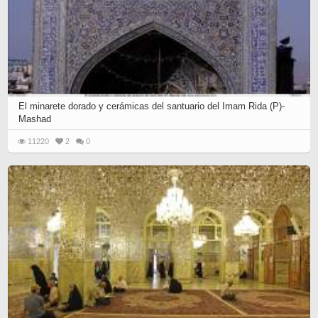
El minarete dorado y cerámicas del santuario del Imam Rida (P)-
Mashad
11220
2
0