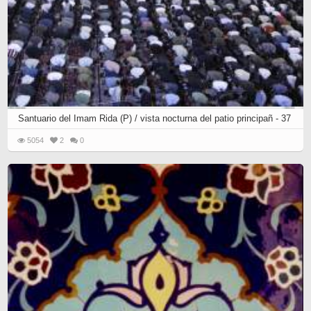
Santuario del Imam Rida (P) / vista nocturna del patio principañ - 37
5054
2
0