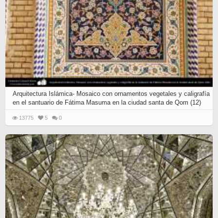
Arquitectura Islámica- Mosaico con ornamentos vegetales y caligrafía
en el santuario de Fátima Masuma en la ciudad santa de Qom (12)
13775
5
0