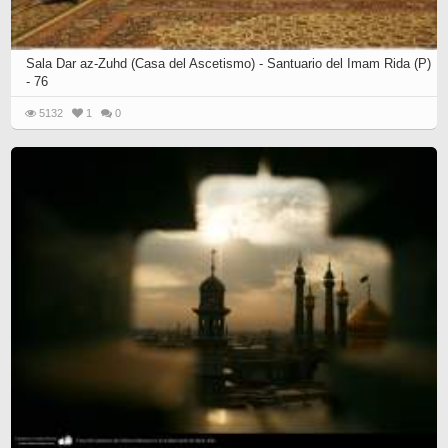
Sala Dar az-Zuhd (Casa del Ascetismo) - Santuario del Imam Rida (P)
- 76
5132
1
0