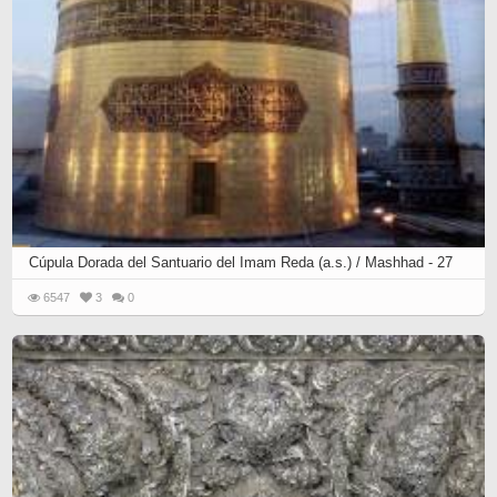
Cúpula Dorada del Santuario del Imam Reda (a.s.) / Mashhad - 27
6547
3
0