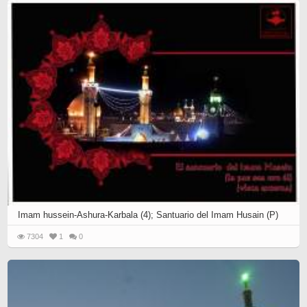
Imam hussein-Ashura-Karbala (4); Santuario del Imam Husain (P)
7304
1
0