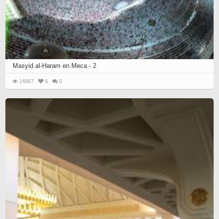
Masyid al-Haram en Meca - 2
14957
6
0