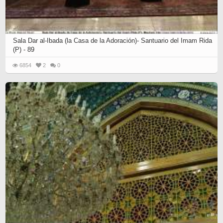
Sala Dar al-Ibada (la Casa de la Adoración)- Santuario del Imam Rida
(P) - 89
6854
2
0