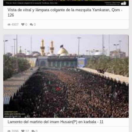
Vista de vitral y lámpara colgante de la mezquita Yamkaran, Qom -
126
4907
0
0
Lamento del martirio del imam Husain(P) en karbala - 11
7096
12
0