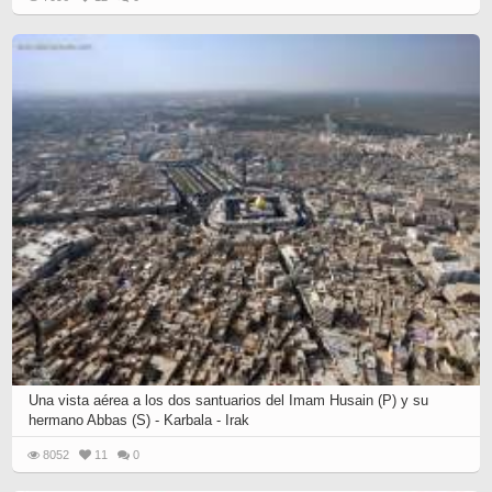
Una vista aérea a los dos santuarios del Imam Husain (P) y su
hermano Abbas (S) - Karbala - Irak
8052
11
0