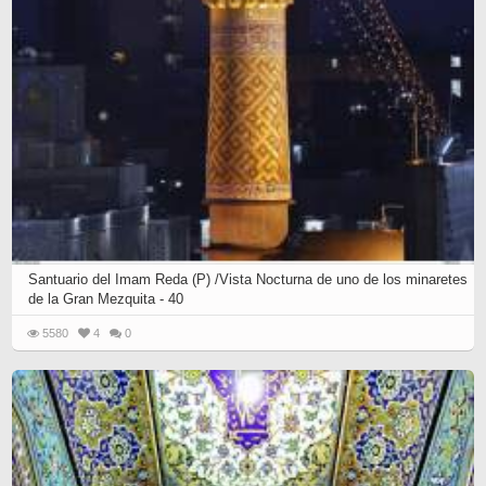
Santuario del Imam Reda (P) /Vista Nocturna de uno de los minaretes
de la Gran Mezquita - 40
5580
4
0