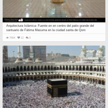
Arquitectura Islámica- Fuente en en centro del patio grande del
santuario de Fátima Masuma en la ciudad santa de Qom
7664
12
0