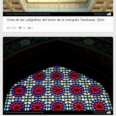
Vista de las caligrafías del techo de la mezquita Yamkaran, Qom
5753
74
0