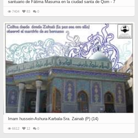
santuario de Fátima Masuma en la ciudad santa de Qom - 7
7404
83
0
Imam hussein-Ashura-Karbala-Sra. Zainab (P) (14)
6612
12
0