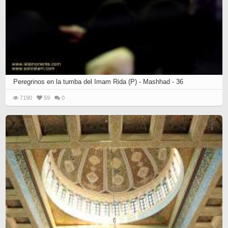
Peregrinos en la tumba del Imam Rida (P) - Mashhad - 36
7190
59
0