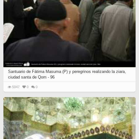
Santuario de Fátima Masuma (P) y peregrinos realizando la ziara,
ciudad santa de Qom - 96
5047
0
0