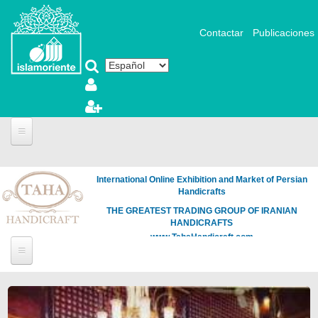
Pasar al contenido principal
Contactar
Publicaciones
International Online Exhibition and Market of Persian
Handicrafts
THE GREATEST TRADING GROUP OF IRANIAN
HANDICRAFTS
www.TahaHandicraft.com
Páginas
Loading
the