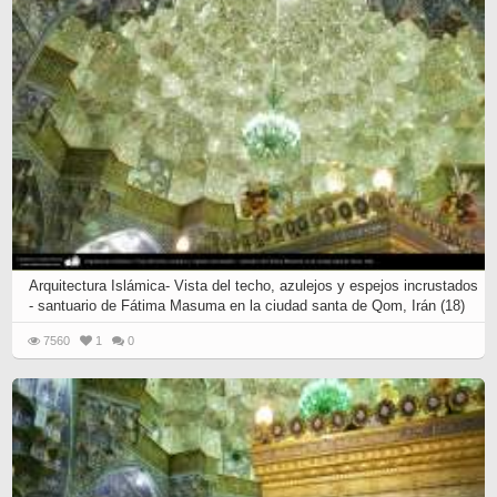
Arquitectura Islámica- Vista del techo, azulejos y espejos incrustados
- santuario de Fátima Masuma en la ciudad santa de Qom, Irán (18)
7560
1
0