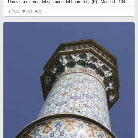
Una vista externa del santuario del Imam Rida (P) - Mashad - 104
7176
863
0