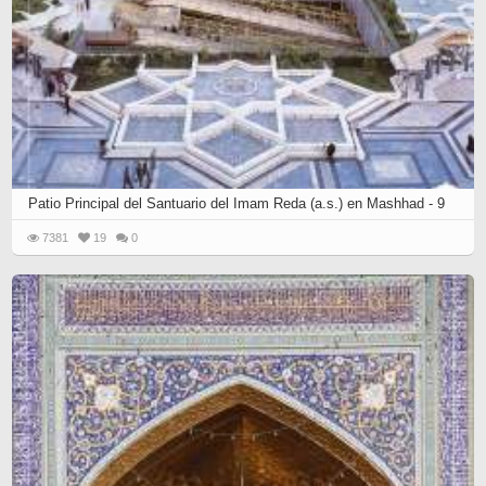
Patio Principal del Santuario del Imam Reda (a.s.) en Mashhad - 9
7381
19
0