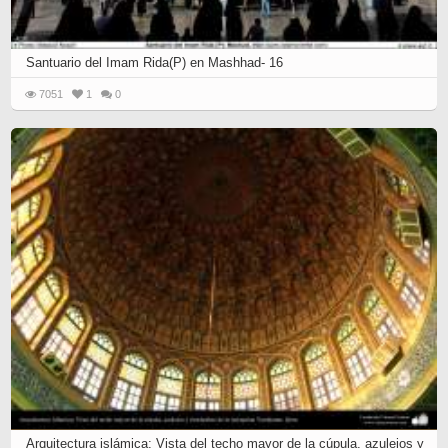
Santuario del Imam Rida(P) en Mashhad- 16
7051
1
0
Arquitectura islámica; Vista del techo mayor de la cúpula, azulejos y