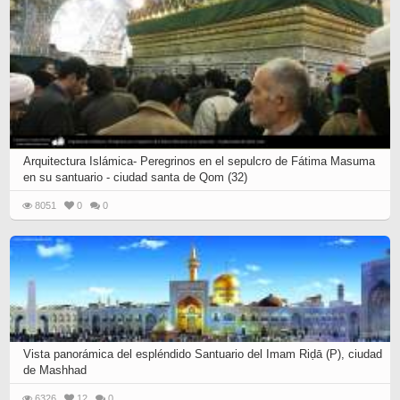
Arquitectura Islámica- Peregrinos en el sepulcro de Fátima Masuma
en su santuario - ciudad santa de Qom (32)
8051
0
0
Vista panorámica del espléndido Santuario del Imam Riḍā (P), ciudad
de Mashhad
6326
12
0