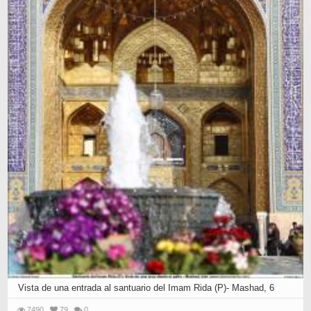
Vista de una entrada al santuario del Imam Rida (P)- Mashad, 6
7490
79
0