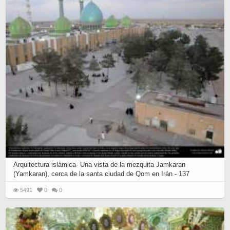
Arquitectura islámica- Una vista de la mezquita Jamkaran
(Yamkaran), cerca de la santa ciudad de Qom en Irán - 137
5491
0
0