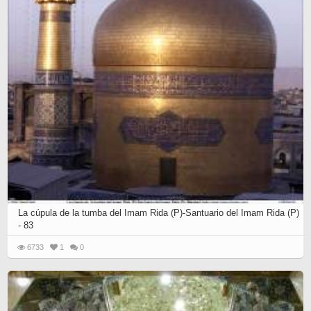
La cúpula de la tumba del Imam Rida (P)-Santuario del Imam Rida (P)
- 83
6733
1
0