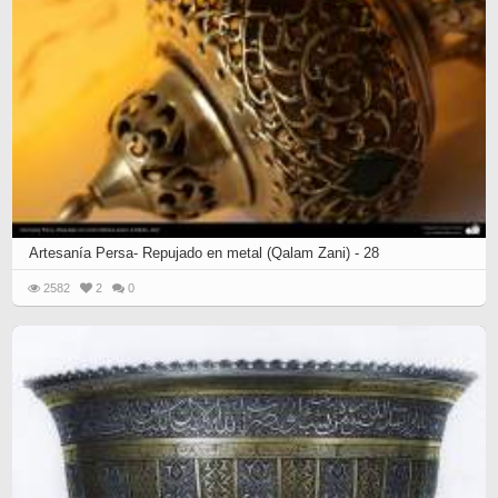
Artesanía Persa- Repujado en metal (Qalam Zani) - 28
2582
2
0