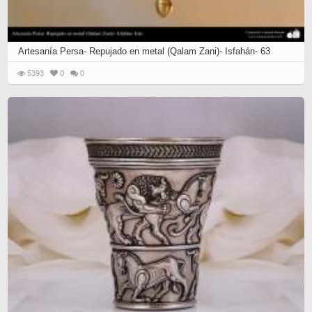
Artesanía Persa- Repujado en metal (Qalam Zani)- Isfahán- 63
5393
0
0