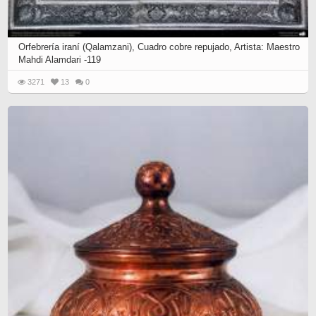
Orfebrería iraní (Qalamzani), Cuadro cobre repujado, Artista: Maestro
Mahdi Alamdari -119
3271
13
0