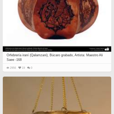
Orfebrería iraní (Qalamzani), Búcaro grabado, Artista: Maestro Ali
Saee -168
2956
19
0