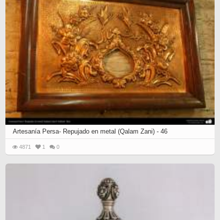
next
set
of
posts...
Artesanía Persa- Repujado en metal (Qalam Zani) - 46
4871
1
0