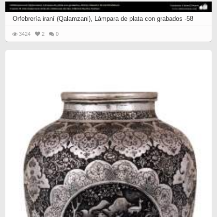
Orfebrería iraní (Qalamzani), Lámpara de plata con grabados -58
3424
2
0