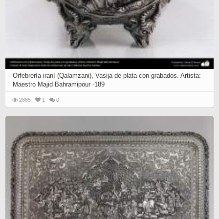
Orfebrería iraní (Qalamzani), Vasija de plata con grabados. Artista:
Maestro Majid Bahramipour -189
2865
1
0