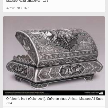
Maestro Reza Ghaderran -178
2605
7
0
Orfebrería iraní (Qalamzani), Cofre de plata, Artista: Maestro Ali Saee
-164