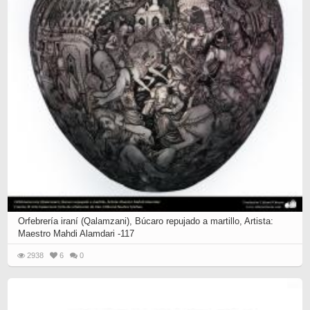
Orfebrería iraní (Qalamzani), Búcaro repujado a martillo, Artista:
Maestro Mahdi Alamdari -117
2938
6
0