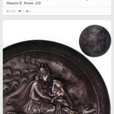
Maestro B. Khoee -220
1727
0
0