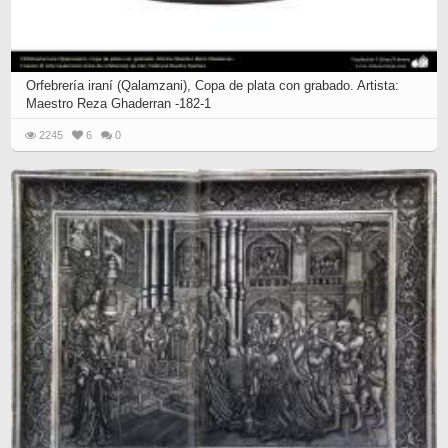
Orfebrería iraní (Qalamzani), Copa de plata con grabado. Artista:
Maestro Reza Ghaderran -182-1
2245
6
0