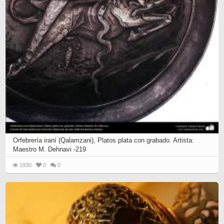
Orfebrería iraní (Qalamzani), Platos plata con grabado. Artista:
Maestro M. Dehnavi -219
1930
0
0