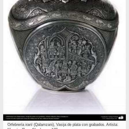
Orfebrería iraní (Qalamzani), Vasija de plata con grabados. Artista: