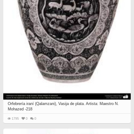
Orfebrería iraní (Qalamzani), Vasija de plata. Artista: Maestro N.
Mohazed -218
1795
0
0