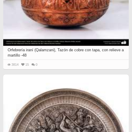
Orfebrería iraní (Qalamzani), Tazón de cobre con tapa, con relieve a
martillo -48
3814
15
0