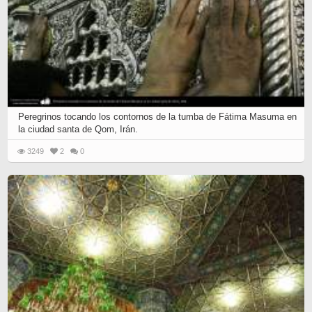
Peregrinos tocando los contornos de la tumba de Fátima Masuma en
la ciudad santa de Qom, Irán.
3249
2
0