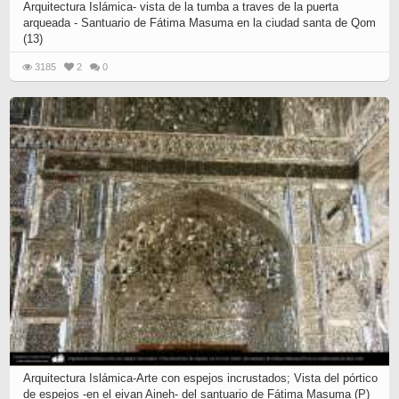
Arquitectura Islámica- vista de la tumba a traves de la puerta
arqueada - Santuario de Fátima Masuma en la ciudad santa de Qom
(13)
3185
2
0
Arquitectura Islámica-Arte con espejos incrustados; Vista del pórtico
de espejos -en el eivan Aineh- del santuario de Fátima Masuma (P)