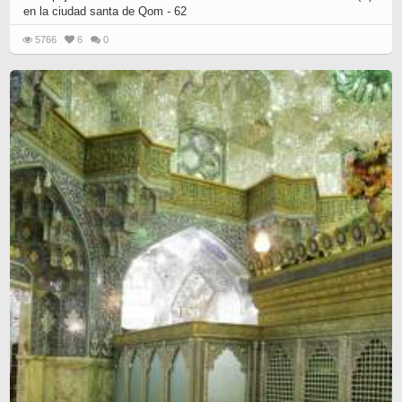
en la ciudad santa de Qom - 62
5766
6
0