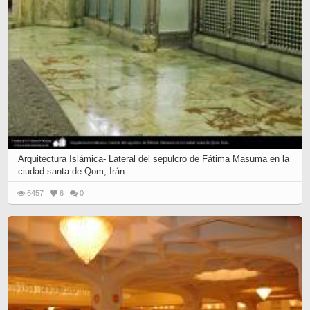
Arquitectura Islámica- Lateral del sepulcro de Fátima Masuma en la
ciudad santa de Qom, Irán.
6457
6
0