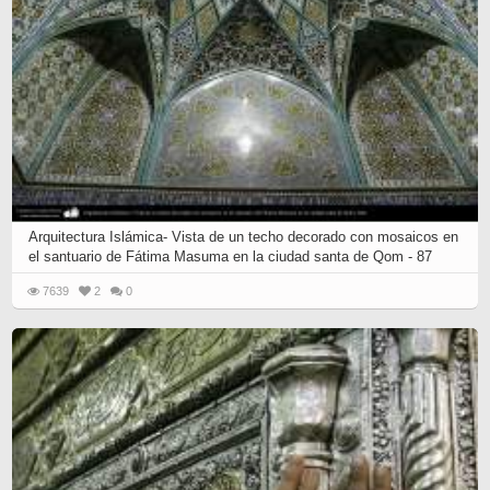
Arquitectura Islámica- Vista de un techo decorado con mosaicos en
el santuario de Fátima Masuma en la ciudad santa de Qom - 87
7639
2
0