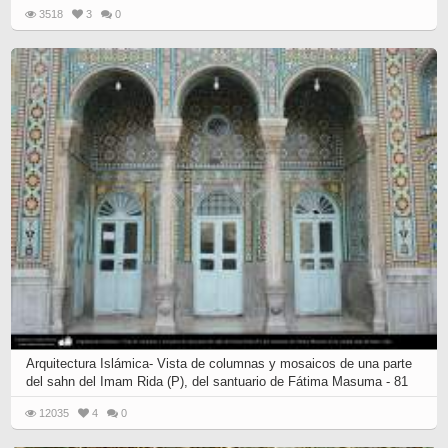
3518
3
0
Arquitectura Islámica- Vista de columnas y mosaicos de una parte
del sahn del Imam Rida (P), del santuario de Fátima Masuma - 81
12035
4
0