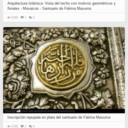
Arquitectura Islámica- Vista del techo con motivos geométricos y
florales - Mosaicos - Santuario de Fátima Masuma
5290
1
0
Inscripción repujada en plata del santuario de Fátima Masuma
4785
1
0