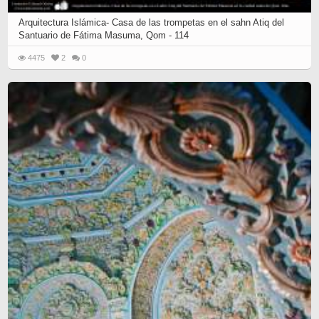
Arquitectura Islámica- Casa de las trompetas en el sahn Atiq del
Santuario de Fátima Masuma, Qom - 114
4475
2
0