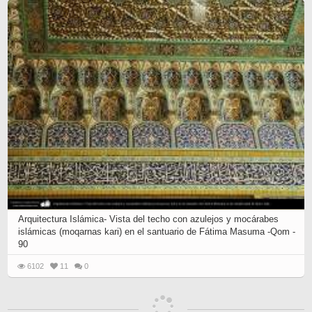
Arquitectura Islámica- Vista del techo con azulejos y mocárabes
islámicas (moqarnas kari) en el santuario de Fátima Masuma -Qom -
90
6102
11
0