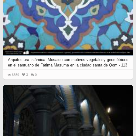
Arquitectura Islámica- Mosaico con motivos vegetalesy geométricos
en el santuario de Fátima Masuma en la ciudad santa de Qom - 113
6659
3
0