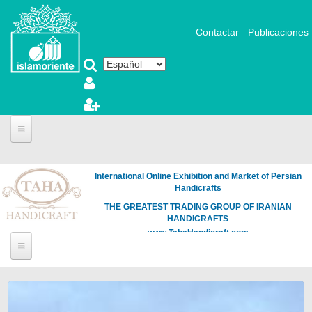
Pasar al contenido principal
Contactar
Publicaciones
International Online Exhibition and Market of Persian
Handicrafts
THE GREATEST TRADING GROUP OF IRANIAN
HANDICRAFTS
www.TahaHandicraft.com
Páginas
Loading
the