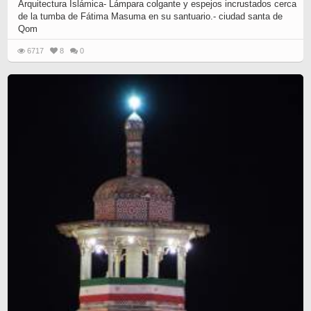
Arquitectura Islámica- Lámpara colgante y espejos incrustados cerca
de la tumba de Fátima Masuma en su santuario.- ciudad santa de
Qom
6717
8
0