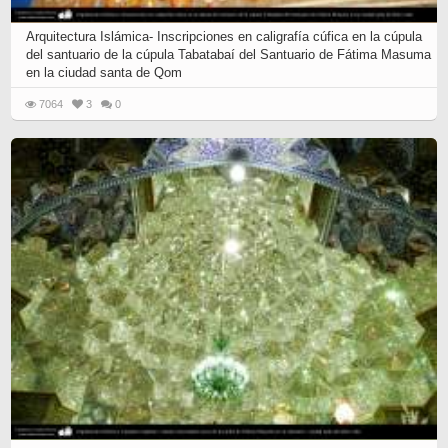
Arquitectura Islámica- Inscripciones en caligrafía cúfica en la cúpula
del santuario de la cúpula Tabatabaí del Santuario de Fátima Masuma
en la ciudad santa de Qom
7064
3
0