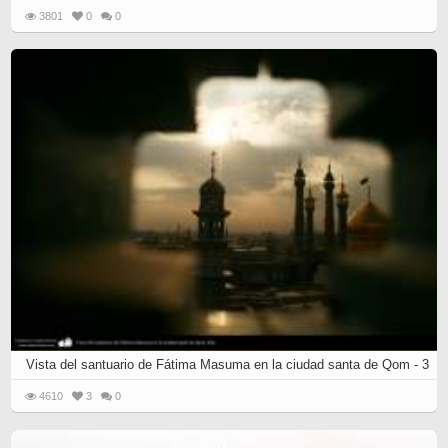
3801
0
0
Vista del santuario de Fátima Masuma en la ciudad santa de Qom - 3
4610
3
0