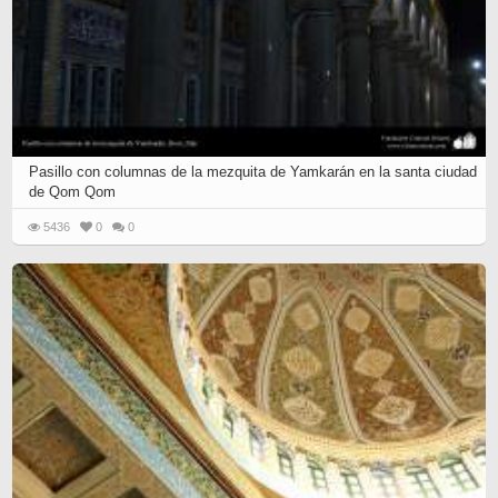
Pasillo con columnas de la mezquita de Yamkarán en la santa ciudad
de Qom Qom
5436
0
0