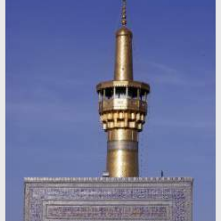
Holy Places of Islam
Preguntas Frecuentes
Poster
Tienda
Caricature
Corán
Revistas
Súplicas
Dichos y Narraciones