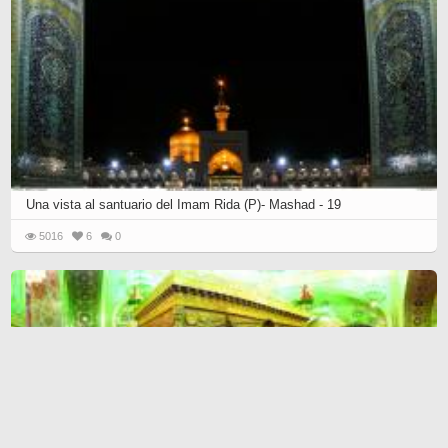
Una vista al santuario del Imam Rida (P)- Mashad - 19
5016
6
0
Devoción y alegría de los peregrinos ante el santo sepulcro del Imam
Riḍā (P)