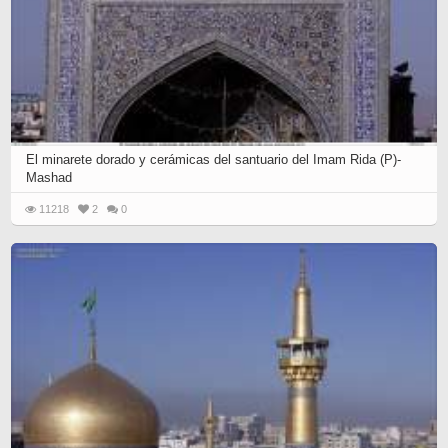
El minarete dorado y cerámicas del santuario del Imam Rida (P)-
Mashad
11218
2
0