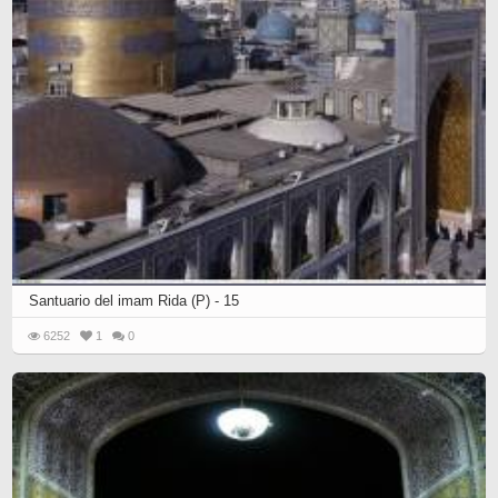
Santuario del imam Rida (P) - 15
6252
1
0