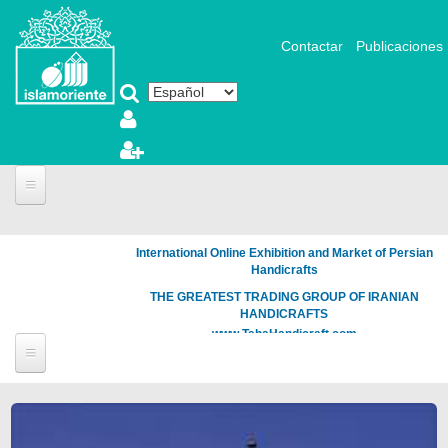
Pasar al contenido principal
Contactar
Publicaciones
Portada
International Online Exhibition and Market of Persian
Fotografía y Arte
Handicrafts
Videos
THE GREATEST TRADING GROUP OF IRANIAN
HANDICRAFTS
Articles
www.TahaHandicraft.com
Noticias
Islamic Art
Biblioteca
Páginas
Muslim Woman
Literatura