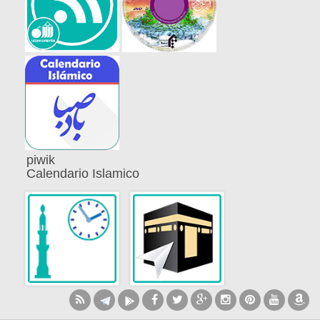
piwik
Calendario Islamico