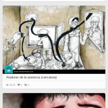
Ataduras de la ausencia (caricatura)‎
4116
0
0