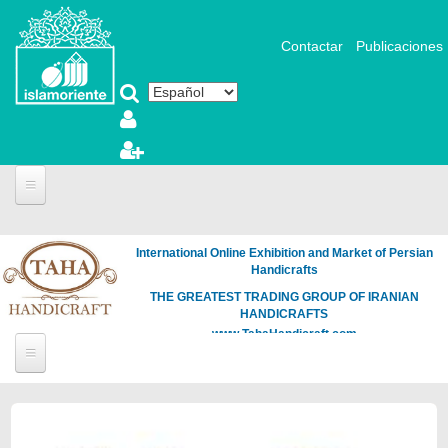
Pasar al contenido principal
Contactar
Publicaciones
International Online Exhibition and Market of Persian
Handicrafts
THE GREATEST TRADING GROUP OF IRANIAN
HANDICRAFTS
www.TahaHandicraft.com
Páginas
Loading
the