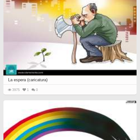
La espera (caricatura)
3975
1
0