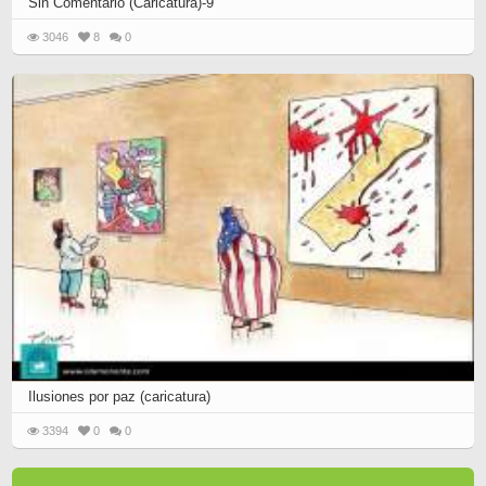
Sin Comentario (Caricatura)-9
3046
8
0
Ilusiones por paz (caricatura)
3394
0
0