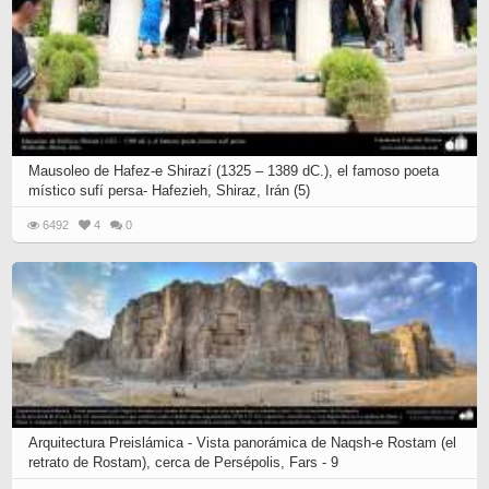
Mausoleo de Hafez-e Shirazí (1325 – 1389 dC.), el famoso poeta
místico sufí persa- Hafezieh, Shiraz, Irán (5)
6492
4
0
Arquitectura Preislámica - Vista panorámica de Naqsh-e Rostam (el
retrato de Rostam), cerca de Persépolis, Fars - 9