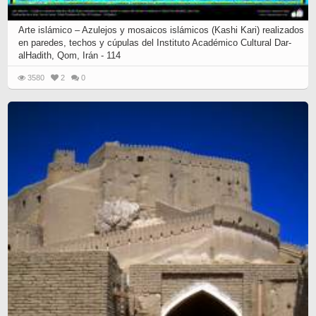
Arte islámico – Azulejos y mosaicos islámicos (Kashi Kari) realizados
en paredes, techos y cúpulas del Instituto Académico Cultural Dar-
alHadith, Qom, Irán - 114
3580
2
0