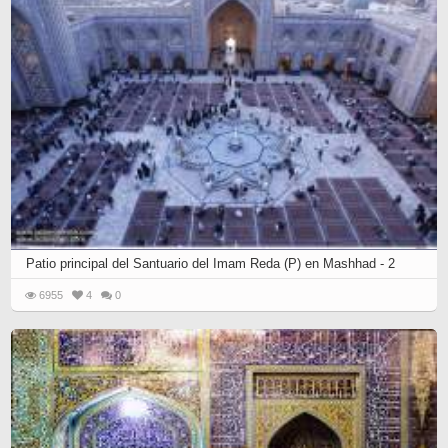
Patio principal del Santuario del Imam Reda (P) en Mashhad - 2
6955
4
0