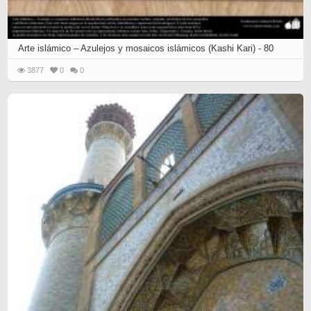
Arte islámico – Azulejos y mosaicos islámicos (Kashi Kari) - 80
3877
0
0