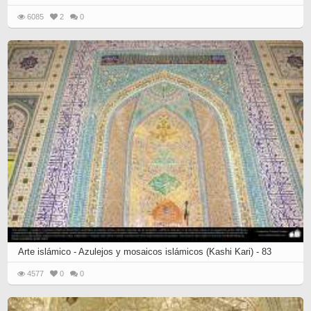
6085
2
0
Arte islámico - Azulejos y mosaicos islámicos (Kashi Kari) - 83
4577
0
0