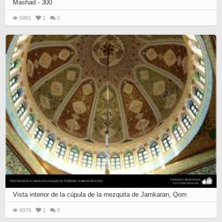
Mashad - 300
5881
1
0
Vista interior de la cúpula de la mezquita de Jamkaran, Qom
4976
1
0