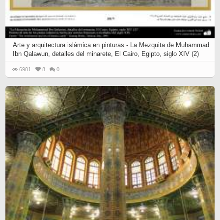
Arte y arquitectura islámica en pinturas - La Mezquita de Muhammad
Ibn Qalawun, detalles del minarete, El Cairo, Egipto, siglo XIV (2)
6901
8
0