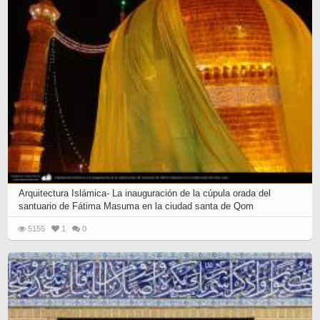
next
set
of
posts...
Arquitectura Islámica- La inauguración de la cúpula orada del
santuario de Fátima Masuma en la ciudad santa de Qom
5155
1
0