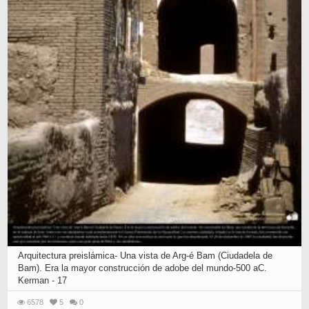
Arquitectura preislámica- Una vista de Arg-é Bam (Ciudadela de
Bam). Era la mayor construcción de adobe del mundo-500 aC.
Kerman - 17
6578
5
0