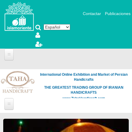
Pasar al contenido principal
Contactar
Publicaciones
International Online Exhibition and Market of Persian
Handicrafts
THE GREATEST TRADING GROUP OF IRANIAN
HANDICRAFTS
www.TahaHandicraft.com
Páginas
Loading
the