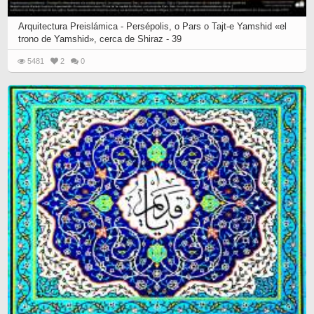
Arquitectura Preislámica - Persépolis, o Pars o Tajt-e Yamshid «el
trono de Yamshid», cerca de Shiraz - 39
5481
2
0