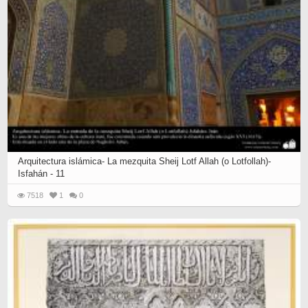
Arquitectura islámica- La mezquita Sheij Lotf Allah (o Lotfollah)-
Isfahán - 11
7518
1
0