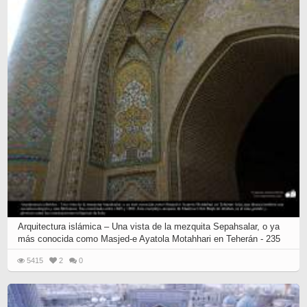
Arquitectura islámica – Una vista de la mezquita Sepahsalar, o ya
más conocida como Masjed-e Ayatola Motahhari en Teherán - 235
5415
2
0