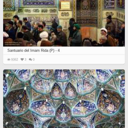
Santuario del Imam Rida (P) - 4
9362
3
0