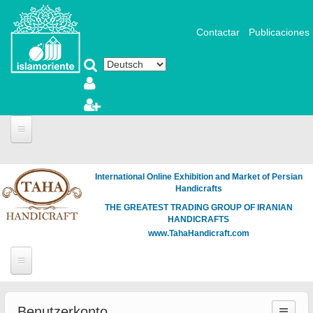
Direkt zum Inhalt
Contactar
Publicaciones
Portada
International Online Exhibition and Market of Persian
Fotografía y Arte
Handicrafts
Videos
THE GREATEST TRADING GROUP OF IRANIAN
HANDICRAFTS
Articles
www.TahaHandicraft.com
Noticias
Biblioteca
Islamic Art
Benutzerkonto
Literatura
Muslim Woman