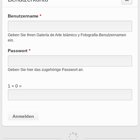
Preguntas Frecuentes
Holy Places of Islam
Haup
Benutzername
*
Tienda
Poster
Reite
Corán
Caricature
Geben Sie Ihren Galería de Arte Islámico y Fotografía-Benutzernamen
ein.
Revistas
Passwort
*
Súplicas
Dichos y Narraciones
Geben Sie hier das zugehörige Passwort an.
1 + 0 =